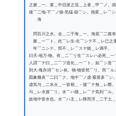
之脈＿一。塞＿中旧派之流＿上者＿甲￣ノ。俱
後￣二地-下￣ノ燥-気猛-廹￣シ。熱変＿レ￣
　　海

　問百川之水。会＿二于海＿一。海底￣二復有
　脈＿一￣ト。此￣レ生-生￣シテ不＿レ已之
　年￣ニシテ。而不＿レ￣スヤ能＿レ満乎。 　
曰天-地万-物。有＿二￣リ生￣スレハ必死＿一
人謂￣テ曰＿二￣フ造化＿一￣ト。如￣シ造￣
則大-塊亦消￣セン矣。物-物皆然￣リ。而￣ル
図象幾表￣二曰￣ク。地中￣ノ虚-竅甚多￣シ。
虚気与＿二水火＿一皆相＿－接￣テ無＿レ際。
与＿レ水接￣リ。水￣ハ随＿レ￣テ気到￣ル。
故地中皆水也。水￣ハ主＿レ降而浮＿二于土＿