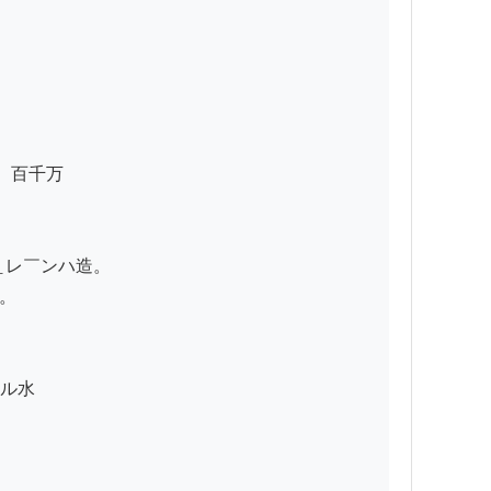
百千万

レ￣ンハ造。



ル水
