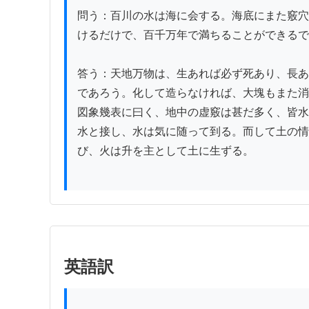
問う：百川の水は海に会する。海底にまた竅穴
けるだけで、百千万年で満ちることができるで
答う：天地万物は、生あれば必ず死あり、長あ
であろう。化して造らなければ、大塊もまた消
図象幾表に曰く、地中の虚竅は甚だ多く、皆水
水と接し、水は気に随って到る。而して土の情
び、火は升を主として土に生ずる。

英語訳