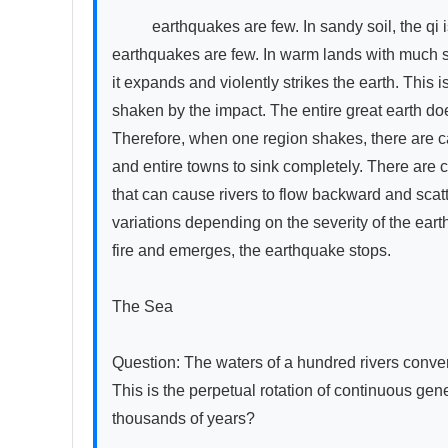
          earthquakes are few. In sandy soil, the qi is sparse and does not receive blockage, so earthquakes are few. In muddy soil, there is no space to store qi, so 
earthquakes are few. In warm lands with much sto
it expands and violently strikes the earth. Thi
shaken by the impact. The entire great earth do
Therefore, when one region shakes, there are cas
and entire towns to sink completely. There are
that can cause rivers to flow backward and scat
variations depending on the severity of the ear
fire and emerges, the earthquake stops.

The Sea

Question: The waters of a hundred rivers conver
This is the perpetual rotation of continuous gene
thousands of years?
