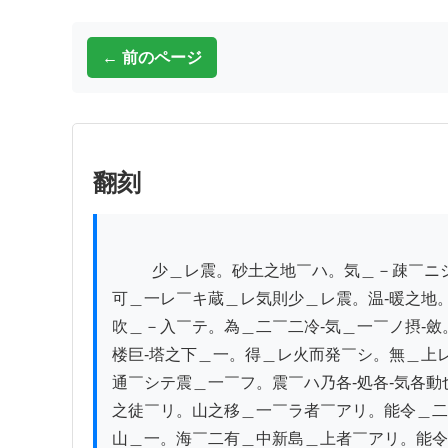
← 前のページ
翻刻
          少＿レ震。砂土之地￣ハ。気＿－疎￣ニシテ不＿レ￣ハ受＿レ閟￣ヲ。則少＿レ震。泥土之地￣ハ。無＿二空

可＿一レ￣キ蔵＿レ気則少＿レ震。温-暖之地
吹＿－入￣テ。為＿二￣二冷-気＿一￣ノ摂-斂
楼巨-塔之下＿一。得＿レ火而発￣シ。無＿上
通￣シテ震＿一￣フ。震￣ハ乃各-処各-気各動
之徒￣リ。山之移＿一￣ラ者￣アリ。能令＿二
山＿一。海￣二有＿中新島＿上者￣アリ。能令＿