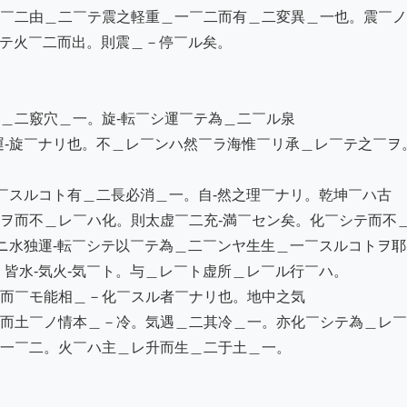
￣二由＿二￣テ震之軽重＿一￣二而有＿二変異＿一也。震￣ノ

シテ火￣二而出。則震＿－停￣ル矣。

＿二竅穴＿一。旋-転￣シ運￣テ為＿二￣ル泉

運-旋￣ナリ也。不＿レ￣ンハ然￣ラ海惟￣リ承＿レ￣テ之￣ヲ。
　

￣スルコト有＿二長必消＿一。自-然之理￣ナリ。乾坤￣ハ古

ヲ而不＿レ￣ハ化。則太虚￣二充-満￣セン矣。化￣シテ而不＿
ニ水独運-転￣シテ以￣テ為＿二￣ンヤ生生＿一￣スルコトヲ耶。
皆水-気火-気￣ト。与＿レ￣ト虚所＿レ￣ル行￣ハ。

而￣モ能相＿－化￣スル者￣ナリ也。地中之気

而土￣ノ情本＿－冷。気遇＿二其冷＿一。亦化￣シテ為＿レ￣
一￣二。火￣ハ主＿レ升而生＿二于土＿一。
