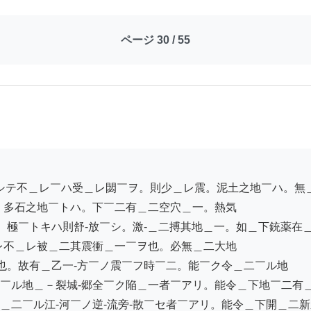
ページ 30 / 55
。多石之地￣トハ。下￣二有＿二空穴＿一。熱気

。極￣トキハ則舒-放￣シ。激-＿二搏其地＿一。如＿下銃薬在＿二
レ不＿レ被＿二其震衝＿一￣ヲ也。必無＿二大地

也。故有＿乙一-方￣ノ震￣フ時￣二。能￣ク令＿二￣ル地

￣ル地＿－裂城-郷全￣ク陥＿一者￣アリ。能令＿下地￣二有＿
二￣ル江-河￣ノ逆-流旁-散￣セ者￣アリ。能令＿下開＿二新泉