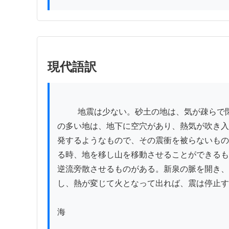
現代語訳
          地震は少ない。砂土の地は、気が疎らで閉塞を受けないので、地震は少ない。泥土の地は、気を蔵する空間がないので地震は少ない。温暖の地で、石
の多い地は、地下に空穴があり、熱気が吹き入
発するようなもので、その震衝を被らないもの
る時、地を移し山を移動させることができるも
逆流旁散させるものがある。新泉の脈を開き、
し、熱が変じて火となって出れば、震は停止す
海
