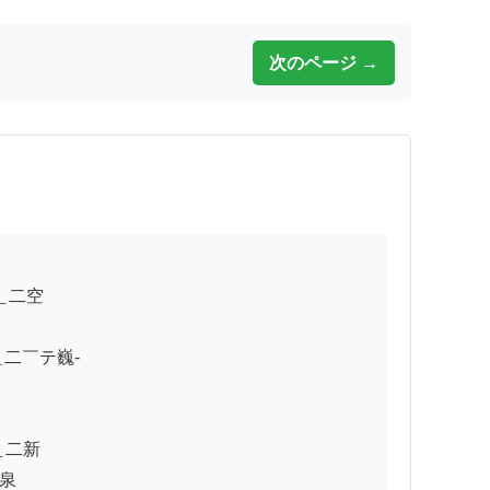
次のページ →
￣テ巍-

二新


