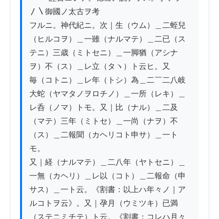
〳〵御國ノ太古ヲ考

フルニ。神代紀ニ。次｜生（ウム）＿二蛭兒
（ヒルコヲ）＿一雖（ナルマテ）＿二已（ス
テニ）三歳（ミトセニ）＿一脚猶（アシナ
ヲ）不（ス）＿レ立（タヽ）ト云ヒ。又

毎（コトニ）＿レ年（トシ）為＿二￣二八岐
大蛇（ヤマタノヲロチノ）＿一所（レキ）＿
レ呑（ノマ）トモ。又｜比（ナル）＿二及
（マテ）三年（ミトセ）＿一尚（ナヲ）不
（ス）＿二報聞（カヘリコト申サ）＿一ト
モ。

又｜経（ナルマテ）＿二八年（ヤトセニ）＿
一無（カヘリ）＿レ以（コト）＿二報命（申
サス）＿一ト云。《割書：以上ハ年々ノ｜ア
ルコトヲ云》。又｜孕月（ウミツキ）已満
（ステニミチテ）ト云。《割書：コレハ月々