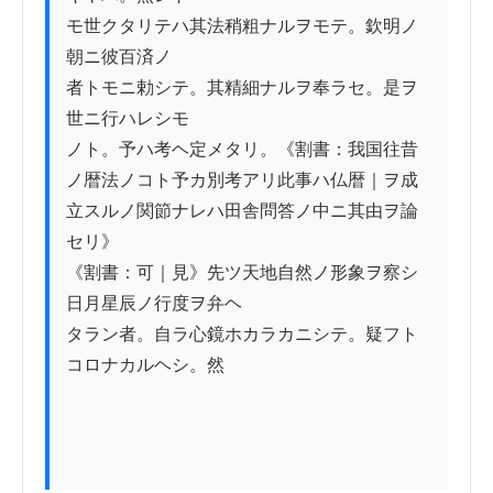
モ世クタリテハ其法稍粗ナルヲモテ。欽明ノ
朝ニ彼百済ノ

者トモニ勅シテ。其精細ナルヲ奉ラセ。是ヲ
世ニ行ハレシモ

ノト。予ハ考ヘ定メタリ。《割書：我国往昔
ノ暦法ノコト予カ別考アリ此事ハ仏暦｜ヲ成
立スルノ関節ナレハ田舎問答ノ中ニ其由ヲ論
セリ》

《割書：可｜見》先ツ天地自然ノ形象ヲ察シ
日月星辰ノ行度ヲ弁ヘ

タラン者。自ラ心鏡ホカラカニシテ。疑フト
コロナカルヘシ。然
