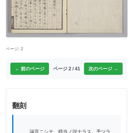
ページ: 2
← 前のページ
ページ 2 / 41
次のページ →
翻刻
          誣言ニシテ。穏当ノ説ナラス。予ツラ