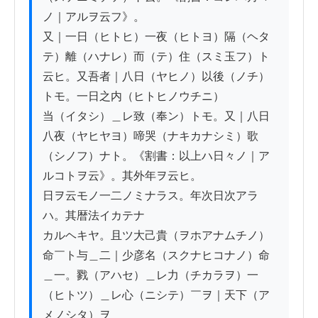
ノ｜アルヲ云フ》。

又｜一日（ヒトヒ）一夜（ヒトヨ）隔（ヘタ
テ）離（ハナレ）而（テ）住（スミ玉フ）ト
云ヒ。又吾者｜八日（ヤヒノ）以後（ノチ）
トモ。一日之内（ヒトヒノウチニ）

当（イタシ）＿レ致（奉ン）トモ。又｜八日
八夜（ヤヒヤヨ）啼哭（ナキカナシミ）歌
（シノフ）ナト。《割書：以上ハ日々ノ｜ア
ルコトヲ云》。其外年ヲ云ヒ。

日ヲ云モノ一二ノミナラス。年次日次アラ
ハ。其暦法イカテナ

カルヘキヤ。且ツ大己貴（ヲホアナムチノ）
命￣ト与＿二｜少彦名（スクナヒコナノ）命
＿一。戮（アハセ）＿レ力（チカラヲ）一
（ヒトツ）＿レ心（ニシテ）￣ヲ｜天下（ア
メノシタ）ヲ
