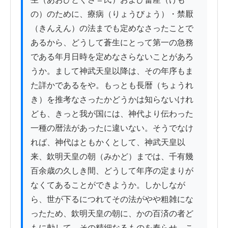
の）のために、療病（りょうびょう）・禁厭
（きんえん）の法までも定めなさったことで
あるから、どうして蒼生にとって第一の急務
である年月日時を定めなさらないことがあろ
うか。まして神武天皇以降は、その年序もま
た詳かであるをや。もっとも長暦（ちょうれ
き）を推考なさったかどうかは知らないけれ
ども、きっと我が国には、神代より伝わった
一種の暦法があったに違いない。そうでなけ
れば、神代はともかくとして、神武天皇以
来、欽明天皇の朝（みかど）までは、千有幾
百余歳の久しき間、どうして年序の定まりが
なくてあることができようか。しかしなが
ら、世が下るにつれてその法がやや粗雑にな
ったため、欽明天皇の朝に、かの百済の者ど
もに勅して、その精細なるものを奉らせ、こ