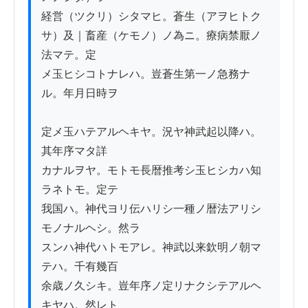
経営（ツクリ）シタマヒ。蒼生（アヲヒトク
サ）及｜畜産（ケモノ）ノ為ニ。療病禁厭ノ
法マテ。定

メ玉ヒシコトナレハ。豈蒼生第一ノ急務ナ
ル。年月日時ヲ

定メ玉ハテアルヘキヤ。況ヤ神武起以降ハ。
其年序マタ詳

カナルヲヤ。モトモ長暦推考シ玉ヒシカハ知
ラネトモ。定テ

我国ハ。神代ヨリ伝ハリシ一種ノ暦法アリシ
モノナルヘシ。然ラ

スンハ神代ハトモアレ。神武以来欽明ノ朝マ
テハ。千有幾百

余歳ノ久シキ。豈年序ノ定リナクシテアルヘ
キヤハ。然レト
