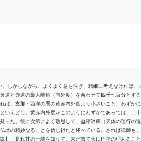
黄道と赤道の最大離角（内外度）を合わせて四千七百分とする
れば、支那・西洋の暦の黄赤内外度より小さいこと、わずかに
といえども、黄赤内外度がこのようにわずかであっては、二十
疑った。後に次第によく熟思して、盈縮遅疾（天体の運行の進
仏暦の精妙なることを信じ得たと述べている。されば律師もこ
説】「是れ其の一端を知りて、未だ嘗て天に円準の理あること