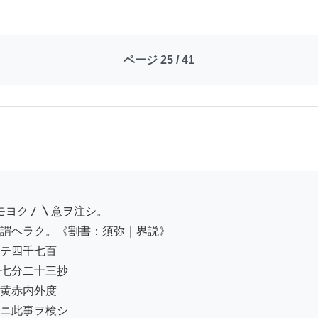
ページ 25 / 41
謂ヘラク。《割書：須弥｜界説》

テ四千七百

七分二十三抄

黄赤内外度

ニ此事ヲ検シ
