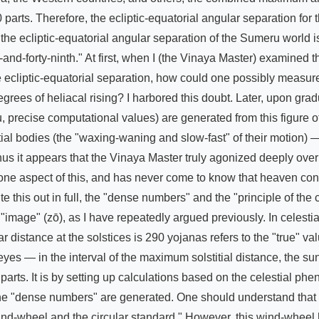
0 parts. Therefore, the ecliptic-equatorial angular separation fo
he ecliptic-equatorial angular separation of the Sumeru world i
d-forty-ninth." At first, when I (the Vinaya Master) examined this
 ecliptic-equatorial separation, how could one possibly measure
grees of heliacal rising? I harbored this doubt. Later, upon gradua
 precise computational values) are generated from this figure 
ial bodies (the "waxing-waning and slow-fast" of their motion) —
hus it appears that the Vinaya Master truly agonized deeply over t
e aspect of this, and has never come to know that heaven contai
te this out in full, the "dense numbers" and the "principle of the 
 "image" (zō), as I have repeatedly argued previously. In celesti
istance at the solstices is 290 yojanas refers to the "true" value
yes — in the interval of the maximum solstitial distance, the s
parts. It is by setting up calculations based on the celestial phe
 the "dense numbers" are generated. One should understand tha
 wind-wheel and the circular standard." However, this wind-wheel h