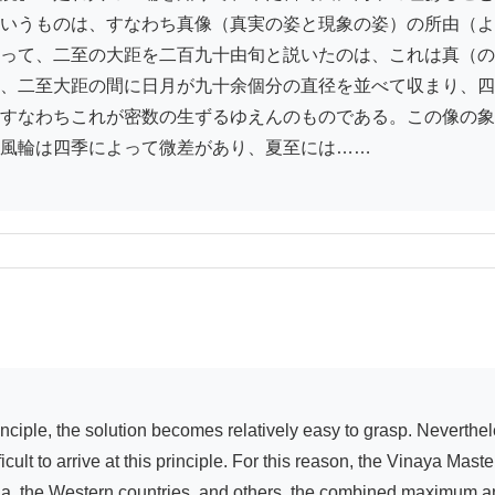
いうものは、すなわち真像（真実の姿と現象の姿）の所由（よ
って、二至の大距を二百九十由旬と説いたのは、これは真（の
、二至大距の間に日月が九十余個分の直径を並べて収まり、四
すなわちこれが密数の生ずるゆえんのものである。この像の象
風輪は四季によって微差があり、夏至には……

fficult to arrive at this principle. For this reason, the Vinaya Mas
ina, the Western countries, and others, the combined maximum an