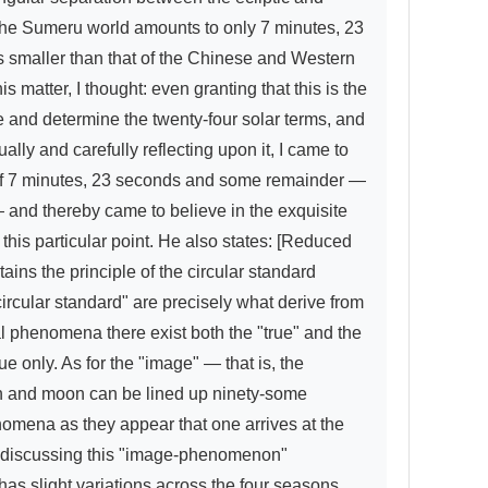
r the Sumeru world amounts to only 7 minutes, 23 
s smaller than that of the Chinese and Western 
 matter, I thought: even granting that this is the 
 and determine the twenty-four solar terms, and 
lly and carefully reflecting upon it, I came to 
of 7 minutes, 23 seconds and some remainder — 
 and thereby came to believe in the exquisite 
his particular point. He also states: [Reduced 
ns the principle of the circular standard 
circular standard" are precisely what derive from 
al phenomena there exist both the "true" and the 
 only. As for the "image" — that is, the 
un and moon can be lined up ninety-some 
nomena as they appear that one arrives at the 
t discussing this "image-phenomenon" 
as slight variations across the four seasons, 