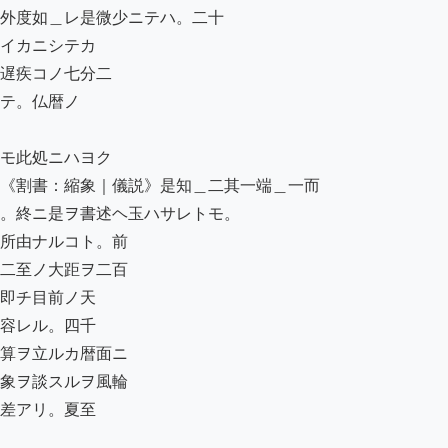
外度如＿レ是微少ニテハ。二十

イカニシテカ

遅疾コノ七分二

テ。仏暦ノ

モ此処ニハヨク

《割書：縮象｜儀説》是知＿二其一端＿一而

。終ニ是ヲ書述ヘ玉ハサレトモ。

所由ナルコト。前

二至ノ大距ヲ二百

即チ目前ノ天

容レル。四千

算ヲ立ルカ暦面ニ

象ヲ談スルヲ風輪

差アリ。夏至
