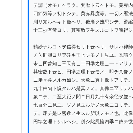
テ謂（オモ）ヘラク。梵暦ト云ヘトモ。黄赤内
四節気等ヲ初トシテ。黄赤昇度等。一切ノ暦法
測リ知ルヘキト疑ヘリ。後漸ク熟思シテ。盈縮
十三抄有竒ヨリ。其密数ヲ生スルコトヲ識得シ
精妙ナルコトヲ信得セリト云ヘリ。サレハ律師
〳〵肝胆ヨリヲ砕キ玉ヒシモノト見ユ。又謂ク
未＿四曽知＿三天有＿二円準之理＿一トアリテ
其密数ト云ヒ。円準之理ト云モノ。即チ真像ノ
ニ屡々弁スルカ如シ。天象ニ真ト像トアリテ。
九十由旬ト説タルハ是真ノミ。其像ニ至リテハ
象ニテ。二至大距ノ間ニ日月九十有余径ヲ並ヘ
七百分ニ見ユ。ソノ見ユル所ノ天象ニヨリテ。
テ。即チ是レ密数ノ生スル所以ノモノ也。此像
円準之理トシルヘシ。併シ此風輪四季ニ依テ微