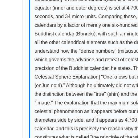
equator (inner and outer degrees) is set at 4,70
seconds, and 34 micro-units. Comparing these, t
calendars by a factor of merely one six-hundred-an
Buddhist calendar (Bonreki), with such a minute
all the other calendrical elements such as the de
understand how the "dense numbers" (mitsusuu,
which governs the advance and retreat of celest
precision of the Buddhist calendar, he states. T
Celestial Sphere Explanation] "One knows but on
(enJun no ri)." Although he ultimately did not wri
the distinction between the "true" (shin) and the
"image." The explanation that the maximum solar d
celestial phenomenon as it appears before our e
diameters side by side, and it appears as 4,700 
calendar, and this is precisely the reason why
constitutes what is called "the principle of the