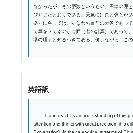
なかったが、その密数というもの、円準の理と
び弁じたとおりである。天象には真と像とがあ
姿）に至っては、すなわち目前の天象であって
て算を立てるのが暦面（暦の計算）であって、
準の理」と知るべきである。併しながら、この
英語訳
          If one reaches an understanding of this principle, the solution becomes relatively easy to grasp. Nevertheless, unless one applies careful and thorough 
attention and thinks with great precision, it is di
Explanation] "In the calendrical systems of Ch