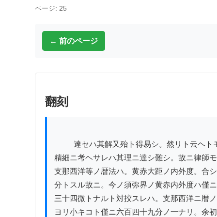
ページ: 25
← 前のページ
翻刻
          達セハ其解又殆ト得易シ。然リト云ヘトモヨク〳〵意ヲ注シ。

精細ニ考ヘサレハ其理ニ達シ難シ。故ニ律師モ
支那西洋等ノ暦法ハ。黄赤大距ノ内外度。合シ
分トスル故ニ。今ノ須弥界ノ黄赤内外度ハ僅ニ
三十四微トナルト対挍スレハ。支那西洋ニ暦ノ
ヨリ小キコト僅ニ六百四十九分ノ一ナリ。余初