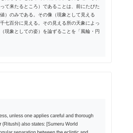
って来たるところ）であることは、前にたびた
値）のみである。その像（現象として見える
千七百分に見える。その見える所の天象によっ
（現象としての姿）を論ずることを「風輪・円
ter (Ritushi) also states: [Sumeru World 
gular separation between the ecliptic and 