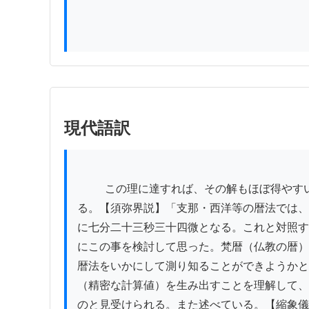
現代語訳
          この理に達すれば、その解もほぼ得やすい。しかしながら、よくよく意を注ぎ、精細に考えなければ、その理に達し難い。それゆえ律師も述べてい
る。【須弥界説】「支那・西洋等の暦法では、
に七分二十三秒三十四微となる。これと対照す
にこの事を検討して思った。梵暦（仏教の暦）
暦法をいかにして測り知ることができようかと
（精密な計算値）を生み出すことを理解して、
のと見受けられる。また述べている。【縮象儀