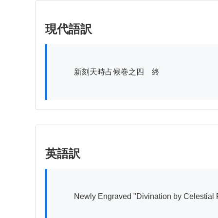
現代語訳
          新刻天時占候巻之四　終

英語訳
          Newly Engraved "Divination by Celestial Phenomena" Volume 4 - End
