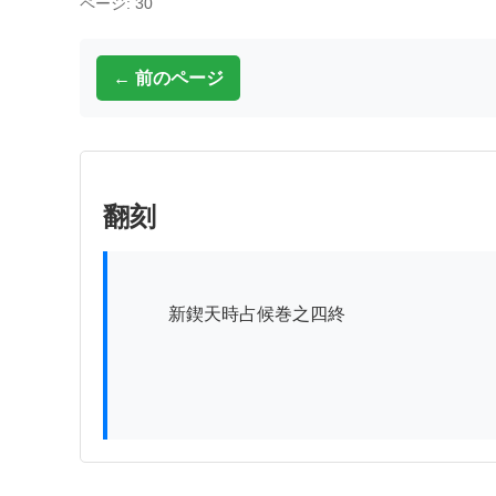
ページ: 30
← 前のページ
翻刻
          新鍥天時占候巻之四終
