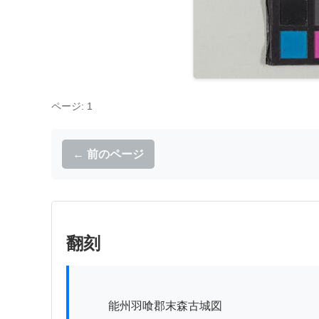
ページ: 1
← 前のページ
翻刻
          能州羽喰郡末森古城図
