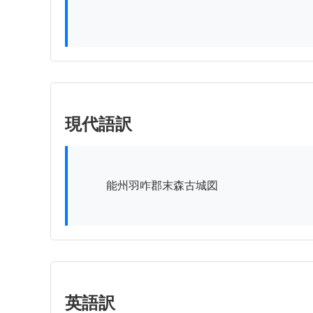
現代語訳
          能州羽咋郡末森古城図

英語訳