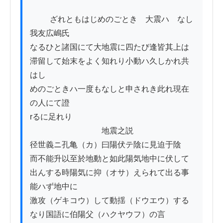
          ざれともはじめのごとき　大震ハ　なし
我友広嶋氏

なるひと諸国にて大地震に四たび逢皆其上は

滞留して始末をよく知れり小動ハ久しかれ共
はし

めのごときハ一度もなしと申されき此れ現在
の人にて證

rるに足れり

　　　　　　　　　地震之説

径世義ニ孔亀（カ）曰陽伏テ陰に見迫于陰

而不能升以至於地動と如此陽気地中に伏して

出んする時陽気に抑（オサ）えられて出る事
能ハず地中に

激攻（ゲキコウ）して動揺（ドウエウ）する
なり国語に伯陽父（ハクヤウフ）の言
