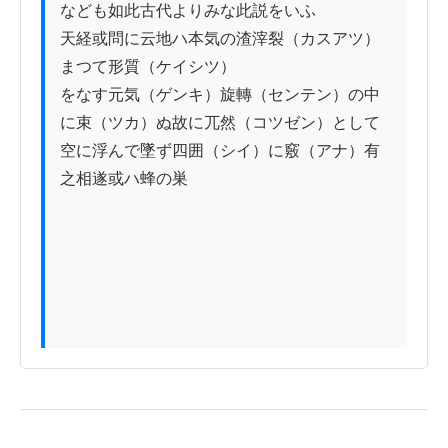
なども如此古代よりみな此説をいふ

天経或問に云地ハ本気の渣滓裂（カスアツ）
まつて形質（ケイシツ）

をなす元気（ゲンキ）旋轉（センテン）の中
に束（ツカ）ぬ故に兀然（コツゼン）として

空に浮んで墜ず四囲（シイ）に竅（アナ）有
之相遂或ハ蜂の巣
