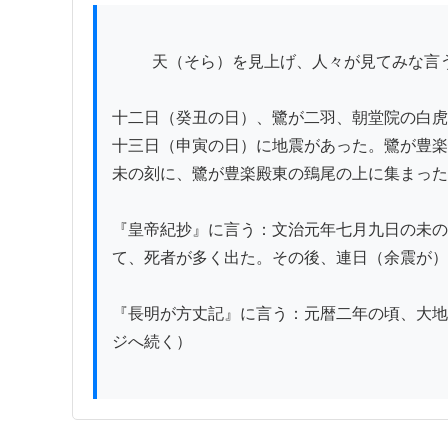
          天（そら）を見上げ、人々が見てみな言うには、「これは羽蟻（はあり）である」と。

十二日（癸丑の日）、鷺が二羽、朝堂院の白虎
十三日（申寅の日）に地震があった。鷺が豊楽
未の刻に、鷺が豊楽殿東の鵄尾の上に集まった
『皇帝紀抄』に言う：文治元年七月九日の未の
て、死者が多く出た。その後、連日（余震が）
『長明が方丈記』に言う：元暦二年の頃、大地
ジへ続く）
