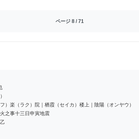
ページ 8 / 71
）

フ）楽（ラク）院｜栖霞（セイカ）楼上｜陰陽（オンヤウ）

火之事十三日申寅地震

乙
