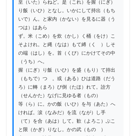
至（いた）らねど。是（これ）を握（にぎ）
り飯（いひ）となし。いかにして持出（もち
いで）ん。と家内（かない）を見るに器（う
つは）はあら

ず。米（こめ）を炊（かし）く桶（をけ）こ
そよけれ。と縄（なは）もて縛（くゝ）しそ
の端（はし）を。首（くび）にかけてその中
（うち）へ。

握（にぎ）り飯（いひ）を盛（もり）て持出
（もちで）つゝ。或（ある）ひは道路（だう
ろ）に轉（まろ）び倒（たほ）れて。詮方
（せんかた）なげに見ゆる者（もの）

等（ら）に。かの飯（いひ）を与（あた）へ
ければ。涙（なみだ）を流（なが）し手
（て）を合（あは）して。歓（よろこ）ぶこ
と限（かぎ）りなし。かの武（ものゝ）
