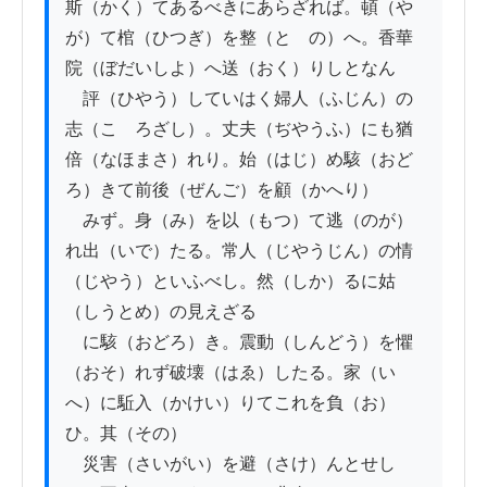
斯（かく）てあるべきにあらざれば。頓（や
が）て棺（ひつぎ）を整（とゝの）へ。香華
院（ぼだいしよ）へ送（おく）りしとなん

　評（ひやう）していはく婦人（ふじん）の
志（こゝろざし）。丈夫（ぢやうふ）にも猶
倍（なほまさ）れり。始（はじ）め駭（おど
ろ）きて前後（ぜんご）を顧（かへり）

　みず。身（み）を以（もつ）て逃（のが）
れ出（いで）たる。常人（じやうじん）の情
（じやう）といふべし。然（しか）るに姑
（しうとめ）の見えざる

　に駭（おどろ）き。震動（しんどう）を懼
（おそ）れず破壊（はゑ）したる。家（い
へ）に駈入（かけい）りてこれを負（お）
ひ。其（その）

　災害（さいがい）を避（さけ）んとせし