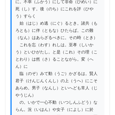
に。不幸（ふかう）にして非命（ひめい）に
死（し）す。後（のち）にこれを評（ひや
う）すらく

　始（はじ）め逃（にぐ）るとき。諸共（も
ろとも）に伴（ともな）ひたらば。この難
（なん）はあらざるべきに。その時（とき）

　これを忘（わす）れしは。至孝（しいか
う）といひがたし。と是（これ）その理（こ
とわり）は然（さ）ることながら。変（へ
ん）に

　臨（のぞ）みて動（うご）かざるは。賢人
君子（けんじんくんし）の上（うへ）にこそ
あらめ。男子（なんし）といへども常人（じ
やうじん）

　の。いかで一心不動（いつしんふどう）な
らん。況（いはん）や女子（によし）に於