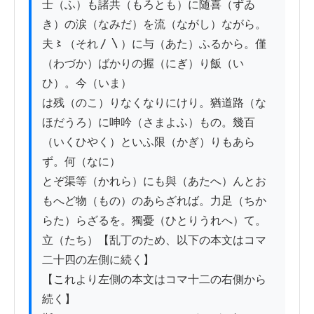
士（ふ）も諸共（もろとも）に随喜（ずゐ
き）の涙（なみだ）を流（ながし）ながら。
夫〻（それ〳〵）に与（あた）ふるから。僅
（わづか）ばかりの握（にぎ）り飯（い
ひ）。今（いま）

は残（のこ）りなくなりにけり。猶道路（な
ほだうろ）に呻吟（さまよふ）もの。幾百
（いくひやく）といふ限（かぎ）りもあら
ず。何（なに）

とぞ渠等（かれら）にも與（あたへ）んとお
もへど物（もの）のあらざれば。力足（ちか
らた）らざるを。獨憂（ひとりうれへ）て。
立（たち）【乱丁のため、以下の本文はコマ
二十四の左側に続く】

【これより左側の本文はコマ十二の右側から
続く】
