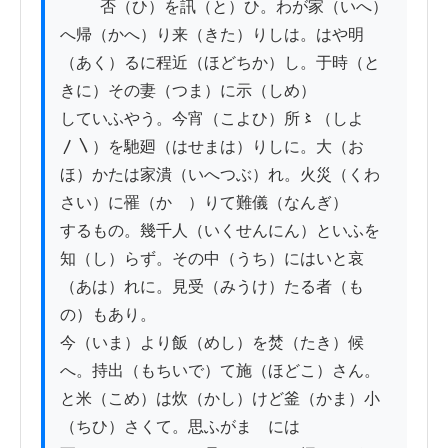
          否（ひ）を訊（と）ひ。わが家（いへ）
へ帰（かへ）り来（きた）りしは。はや明
（あく）るに程近（ほどちか）し。于時（と
きに）その妻（つま）に示（しめ）

していふやう。今宵（こよひ）所〻（しよ
〳〵）を馳廻（はせまは）りしに。大（お
ほ）かたは家潰（いへつぶ）れ。火災（くわ
さい）に罹（かゝ）りて難儀（なんぎ）

するもの。幾千人（いくせんにん）といふを
知（し）らず。その中（うち）にはいと哀
（あは）れに。見受（みうけ）たる者（も
の）もあり。

今（いま）より飯（めし）を焚（たき）候
へ。持出（もちいで）て施（ほどこ）さん。
と米（こめ）は炊（かし）けど釜（かま）小
（ちひ）さくて。思ふがまゝには
