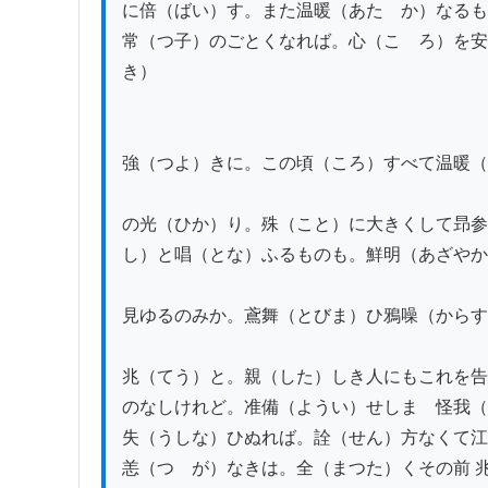
に倍（ばい）す。また温暖（あたゝか）なるも
常（つ子）のごとくなれば。心（こゝろ）を安
き）

強（つよ）きに。この頃（ころ）すべて温暖（
の光（ひか）り。殊（こと）に大きくして昻参
し）と唱（とな）ふるものも。鮮明（あざやか
見ゆるのみか。鳶舞（とびま）ひ鴉噪（からす
兆（てう）と。親（した）しき人にもこれを告
のなしけれど。准備（ようい）せしまゝ怪我（
失（うしな）ひぬれば。詮（せん）方なくて江
恙（つゝが）なきは。全（まつた）くその前 