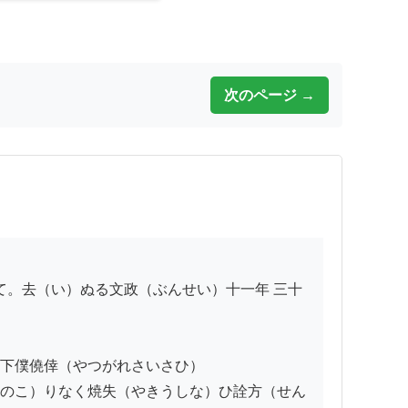
次のページ →
下僕僥倖（やつがれさいさひ）

のこ）りなく焼失（やきうしな）ひ詮方（せん