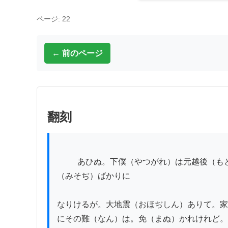
ページ: 22
← 前のページ
翻刻
          あひぬ。下僕（やつがれ）は元越後（もとゑちご）の国（くに）。三條（さんでう）の生（うま）れにて。去（い）ぬる文政（ぶんせい）十一年 三十
（みそぢ）ばかりに

なりけるが。大地震（おほぢしん）ありて。家
にその難（なん）は。免（まぬ）かれけれど。