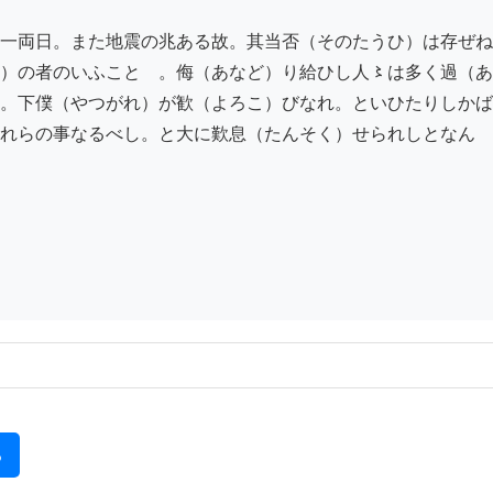
一両日。また地震の兆ある故。其当否（そのたうひ）は存ぜね

）の者のいふことゝ。侮（あなど）り給ひし人〻は多く過（あ
。下僕（やつがれ）が歓（よろこ）びなれ。といひたりしかば
れらの事なるべし。と大に歎息（たんそく）せられしとなん

る