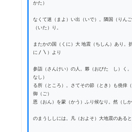
かた）

なくて迷（まよ）い出（いで）。隣国（りんご
（いた）り。

またかの国（くに）大 地震（ちしん）あり。
に〳〵）より

参詣（さんけい）の人。夥（おびたゝし）く。
なし）

る所（ところ）。さてその節（とき）も僥倖（
御（ご）

恩（おん）を蒙（かう）ふり候なり。然（しか
のまうししには。凡（およそ）大地震のあると