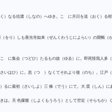
く）なる信濃（しなの）へゆき。こゝに月日を送（おく）る程
折（をり）しも善光寺如来（ぜんくわうじによらい）の開帳（
こゝに集会（つどひ）たるもの故（ゆゑ）に。即死怪我人多（
さいはひ）に。恙（つゞ）なくてそれより後（のち）。江戸（
）るに最初（さいしよ）三 條（でう）にて。大 震（しん）に
きは。天 色朦朧（しよくもうろう）として空近（そらちか）く