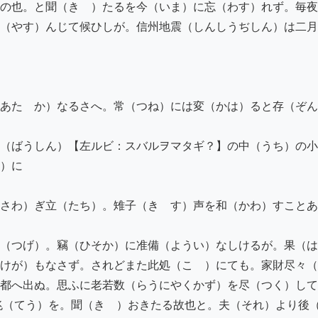
の也。と聞（きゝ）たるを今（いま）に忘（わす）れず。毎夜
（やす）んじて候ひしが。信州地震（しんしうぢしん）は二月
あたゝか）なるさへ。常（つね）には変（かは）ると存（ぞん
（ばうしん）【左ルビ：スバルヲマタギ？】の中（うち）の小
）に

さわ）ぎ立（たち）。雉子（きゞす）声を和（かわ）すことあ
（つげ）。竊（ひそか）に准備（ようい）なしけるが。果（は
けが）もなさず。されどまた此処（こゝ）にても。家財尽々（
都へ出ぬ。思ふに老若数（らうにやくかず）を尽（つく）して
兆（てう）を。聞（きゝ）おきたる故也と。夫（それ）より後（