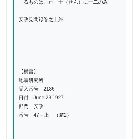
　るものは。たゞ千（せん）に一二のみ

安政見聞録巻之上終

【横書】

地震研究所

受入番号　2186

日付　June 28,1927

部門　安政

番号　47－上　（箱2）
