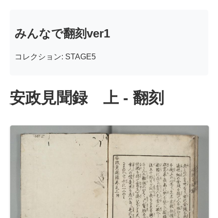
みんなで翻刻ver1
コレクション: STAGE5
安政見聞録 上 - 翻刻