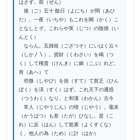
はさず。前（ぜん）

　後（ご）五十 餘日（よにち）が間（あひ
だ）。一夜（いちや）もこれを闕（かく）こ
となしとぞ。これらや実（じつ）の陰徳（い
んとく）

　ならん。五雑俎（ござつそ）にいはく云々
（しか〳〵）。貨財（くわさい）を竭（つ
く）して権貴（けんき）に媚（こぶ）れど。
肯（あへ）て

　些微（しやび）を捨（すて）て貧乏（ひん
ぼく）を済（すく）はず。これ天下の通惑
（つうわく）なり。と和漢（わかん）古今

　常人（じやうじん）の情（じやう）。毫末
（かうばつ）も差（たが）ひなし。是（こ
れ）に反（はん）して慾寡（よくすくな）
く。他人の為（ため）に計（はか）
