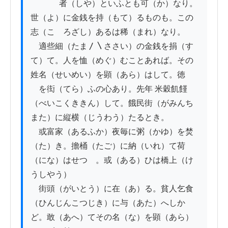
          　者（しや）といふとも可（か）なり。
世（よ）に金銭を持（もて）るものも。この
志（こゝろざし）あるは稀（まれ）なり。

　適些細（たま〳〵ささい）の金銭を捐（す
て）て。人を恤（めぐ）むことあれば。その
姓名（せいめい）を顕（あら）はして。徳

　を衒（てら）ふの心あり。先年 米穀飢饉
（べいこくききん）して。餓民街（がみんち
また）に縦横（じうわう）たるとき。

　或富家（あるふか）夜毎に粥（かゆ）を焚
（た）き。擔桶（たご）に納（いれ）て荷
（にな）はせつゝ。或（ある）ひは橋上（け
うしやう）

　街頭（がいとう）に在（あ）る。貧人乞食
（ひんじんこつじき）に与（あた）へしか
ど。敢（あへ）てその名（な）を顕（あら）