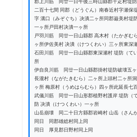
郡上川筋　同廿一日午後三時山縣郡千疋村堤防 
二百十七間 同郡（どうぐん）南春近村字瀬保堤
字 溝口（みぞぐち）决潰二ヶ所同郡巌美村堤防
一ヶ所戸田村决潰一ヶ所

戸羽川筋　同廿一日山縣郡 高木村（たかぎむら
ヶ所伊佐美村 决潰（けつくわい）三ヶ所東深瀬
石田川筋　同廿一日山縣郡東深瀬村 堤防（てい
所

伊自良川筋　同廿一日山縣郡掛村堤防破壊五ヶ
長瀧村（ながたきむら）二ヶ所上頭村二ヶ所洞
ヶ所 梅原村（うめはらむら）四ヶ所此延長七百
武儀川筋　同廿一日山形郡植野村護岸 堤防（て
防 决潰（けつくわい）一ヶ所

山岳崩壊　同二十日方縣郡岩崎村 山岳（さんが
同日　同郡雄総村同上同

同日　厚見郡日野村同上同
