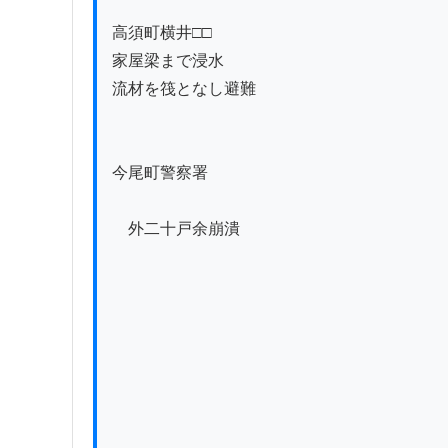
高須町横井□□

家屋梁まで浸水

流材を筏となし避難

今尾町警察署

　外二十戸余崩潰
