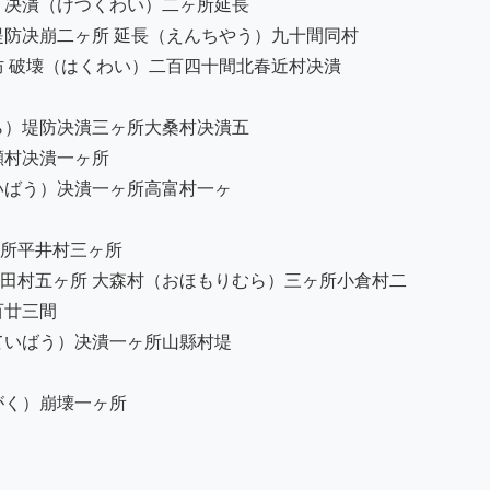
决潰（けつくわい）二ヶ所延長

防决崩二ヶ所 延長（えんちやう）九十間同村

 破壊（はくわい）二百四十間北春近村决潰

）堤防决潰三ヶ所大桑村决潰五

村决潰一ヶ所

ばう）决潰一ヶ所高富村一ヶ

所平井村三ヶ所

田村五ヶ所 大森村（おほもりむら）三ヶ所小倉村二

廿三間

いばう）决潰一ヶ所山縣村堤

く）崩壊一ヶ所
