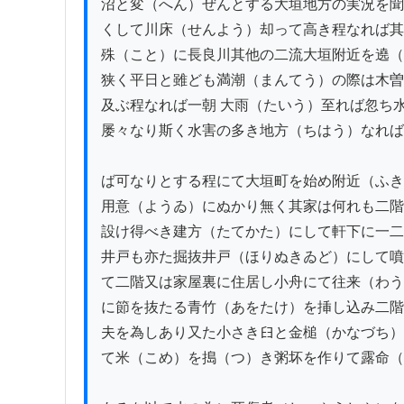
沼と変（へん）ぜんとする大垣地方の実況を聞
くして川床（せんよう）却って高き程なれば其
殊（こと）に長良川其他の二流大垣附近を遶（
狭く平日と雖ども満潮（まんてう）の際は木曽
及ぶ程なれば一朝 大雨（たいう）至れば忽ち水
屡々なり斯く水害の多き地方（ちはう）なれば
ば可なりとする程にて大垣町を始め附近（ふき
用意（ようゐ）にぬかり無く其家は何れも二階
設け得べき建方（たてかた）にして軒下に一二
井戸も亦た掘抜井戸（ほりぬきゐど）にして噴
て二階又は家屋裏に住居し小舟にて往来（わう
に節を抜たる青竹（あをたけ）を挿し込み二階
夫を為しあり又た小さき𦥑と金槌（かなづち）
て米（こめ）を搗（つ）き粥坏を作りて露命（