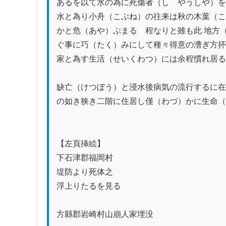
あるを以て水の為に死傷者（しゝやうしや）を
水と為り小舟（こぶね）の往来は秋の木葉（こ
かと危（あや）ぶまるゝ程なりと雖も此 地方（
ぐ事に巧（たく）みにして種々得意の漕ぎ方抔
家と為す生活（せいくわつ）には余程慣れ居る
缺亡（けつぼう）と浸水後病気の流行するに在
の如き狭き二階に住居し僅（わづ）かに生命（
【左頁挿絵】

下石津郡福岡村

堤防より死体之

浮上りたるを見る

方縣郡岩崎村山崩人家埋没
