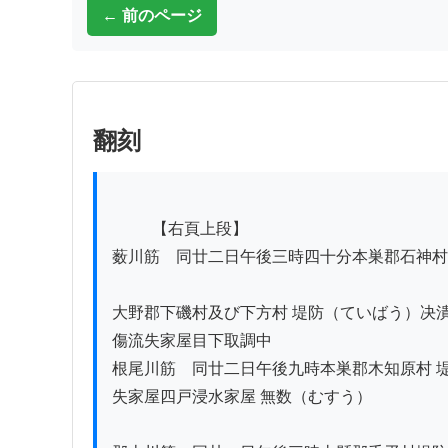
← 前のページ
翻刻
          【右頁上段】

薮川筋　同廿二日午後三時四十分本巣郡石神村
大野郡下磯村及び下方村 堤防（ていばう）决潰
傷流失家屋目下取調中

根尾川筋　同廿二日午後九時本巣郡木知原村 堤
失家屋四戸浸水家屋 無数（むすう）
