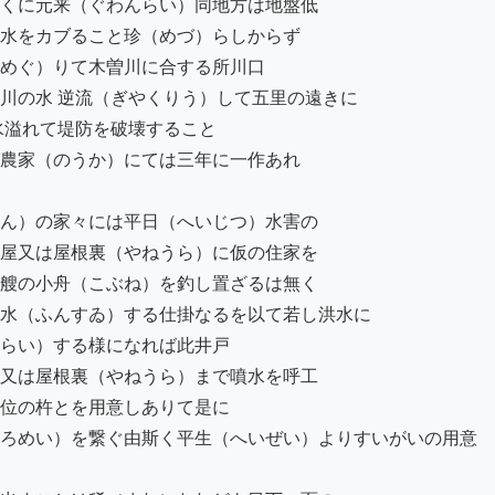
くに元来（ぐわんらい）同地方は地盤低

水をカブること珍（めづ）らしからず

めぐ）りて木曽川に合する所川口

川の水 逆流（ぎやくりう）して五里の遠きに

溢れて堤防を破壊すること

農家（のうか）にては三年に一作あれ

ん）の家々には平日（へいじつ）水害の

屋又は屋根裏（やねうら）に仮の住家を

艘の小舟（こぶね）を釣し置ざるは無く

水（ふんすゐ）する仕掛なるを以て若し洪水に

らい）する様になれば此井戸

又は屋根裏（やねうら）まで噴水を呼工

位の杵とを用意しありて是に

ろめい）を繋ぐ由斯く平生（へいぜい）よりすいがいの用意
