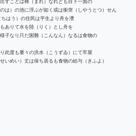
出すことは稀（まれ）なれども目下一面の

のは）の池に浮ぶが如く或は衝突（しやうとつ）せん

ちはう）の住民は平生より舟を漕

もありて水を陸（りく）とし舟を

様子なり只だ困難（こんなん）なるは食物の

り此度も屡々の洪水（こうずゐ）にて牢屋

せいめい）丈は保ち居るも食物の給与（きふよ）
