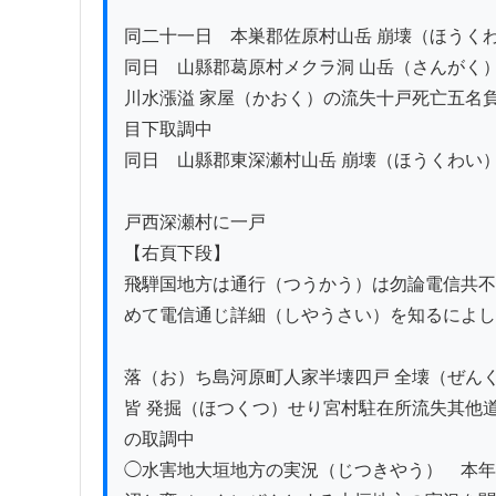
同二十一日　本巣郡佐原村山岳 崩壊（ほうくわ
同日　山縣郡葛原村メクラ洞 山岳（さんがく
川水漲溢 家屋（かおく）の流失十戸死亡五名負
目下取調中

同日　山縣郡東深瀬村山岳 崩壊（ほうくわい）
戸西深瀬村に一戸

【右頁下段】

飛騨国地方は通行（つうかう）は勿論電信共不
めて電信通じ詳細（しやうさい）を知るによし
落（お）ち島河原町人家半壊四戸 全壊（ぜん
皆 発掘（ほつくつ）せり宮村駐在所流失其他
の取調中

◯水害地大垣地方の実況（じつきやう）　本年