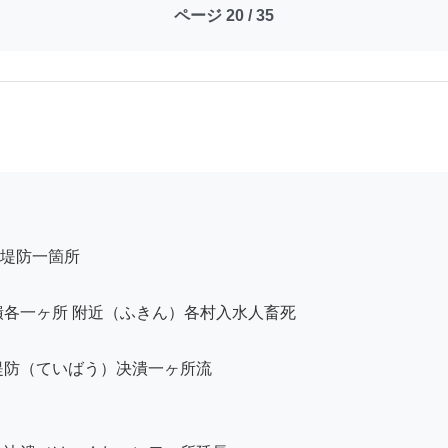
ページ 20 / 35
堤防一箇所

各一ヶ所 附近（ふきん）各村入水人畜死

防（ていばう）决潰一ヶ所流
