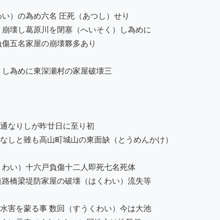
い）の為め六名 圧死（あつし）せり

）崩壊し葛原川を閉塞（へいそく）し為めに

傷五名家屋の崩壊夥多あり

し為めに東深瀬村の家屋破壊三

通なりしが昨廿日に至り初

なしと雖も高山町城山の東面缺（とうめんかけ）

くわい）十六戸負傷十二人即死七名死体

道路橋梁堤防家屋の破壊（はくわい）流失等

水害を蒙る事 数回（すうくわい）今は大池
