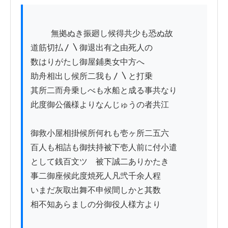
          無拠ぬき振廻し候得共少も恐ぬ故

道筋切払〳〵御退出有之由死人の

数はりがたし御屋鋪奥女中方へ

助舟相出し候所二我も〳〵と打乗

其所二而舟乗しべも水船と成る事共なり

此度御公儀様よりなんじゅうの者共江

御救小屋相掛候所何れも壱ヶ所二五六

百人も相詰も御扶持被下壱人前に付小遣

として銭百文ツゝ被下誠二ありかたき

事二御座候此度焼死人凡弐千余人程

いまだ灰取出舞不申候間しかと其数

相不知あらましの分御役人様方より
