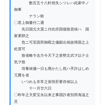
　　　　数百五十八軒焼失シツレハ此家中ノ
御事

　　　　ナラン歟

〇君上御書付二通

　　先日国元大震ニ付此侭因循致居候ハゝ国
家累卵之

　　危ニ可至因而御暇之儀願出候故帰国之上
屹度可

　　致省略乍去方今天下之形勢文武ヲ以テ士
気ヲ致

　　培養候儀一日も廃かたし然ハ手許はしめ
冗費を省

　　いつれも非常之覚悟肝要存候以上

　　　　十一月廿六日

〇昨年之天変宝永以来之事国許者別而海溢之
災
