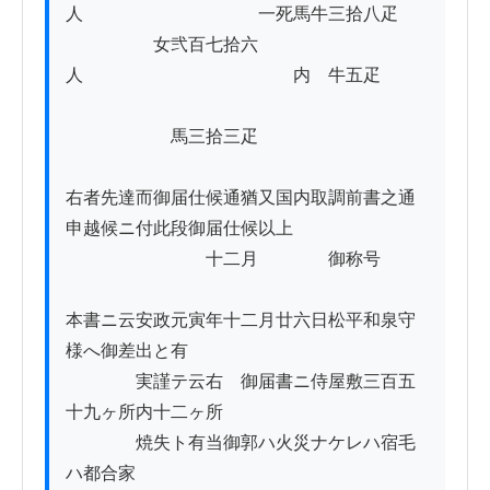
人　　　　　　　　　　一死馬牛三拾八疋

　　　　　女弐百七拾六
人　　　　　　　　　　　　内　牛五疋

　　　　　　馬三拾三疋

右者先達而御届仕候通猶又国内取調前書之通

申越候ニ付此段御届仕候以上

　　　　　　　　十二月　　　　御称号

本書ニ云安政元寅年十二月廿六日松平和泉守
様へ御差出と有

　　　　実謹テ云右　御届書ニ侍屋敷三百五
十九ヶ所内十二ヶ所

　　　　焼失ト有当御郭ハ火災ナケレハ宿毛
ハ都合家
