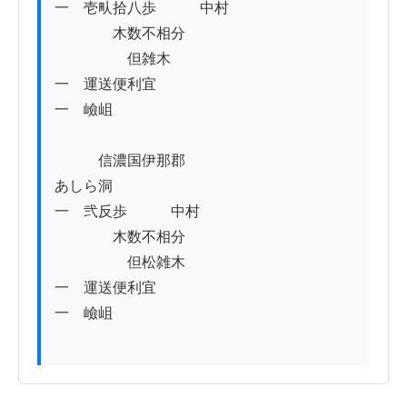
一　壱㽗拾八歩　　　中村

　　　　木数不相分

　　　　　但雑木

一　運送便利宜

一　嶮岨

　　　信濃国伊那郡

あしら洞

一　弐反歩　　　中村

　　　　木数不相分

　　　　　但松雑木

一　運送便利宜

一　嶮岨
