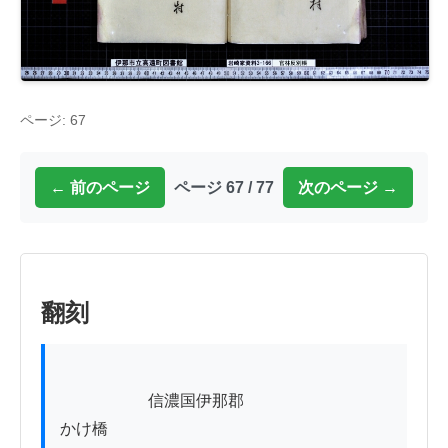
ページ: 67
← 前のページ
ページ 67 / 77
次のページ →
翻刻
          　　　信濃国伊那郡

かけ橋
