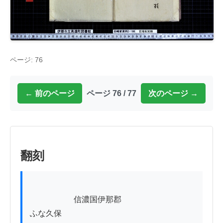
ページ: 76
← 前のページ
ページ 76 / 77
次のページ →
翻刻
          　　　信濃国伊那郡

ふな久保
