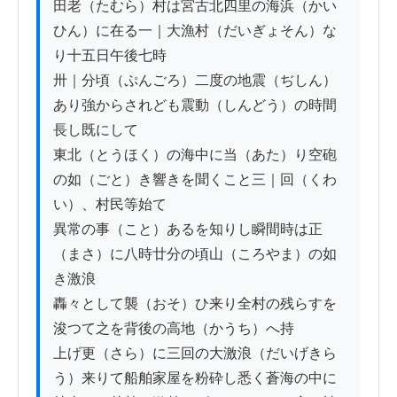
田老（たむら）村は宮古北四里の海浜（かい
ひん）に在る一｜大漁村（だいぎょそん）な
り十五日午後七時

卅｜分頃（ぷんごろ）二度の地震（ぢしん）
あり強からされども震動（しんどう）の時間
長し既にして

東北（とうほく）の海中に当（あた）り空砲
の如（ごと）き響きを聞くこと三｜回（くわ
い）、村民等始て

異常の事（こと）あるを知りし瞬間時は正
（まさ）に八時廿分の頃山（ころやま）の如
き激浪

轟々として襲（おそ）ひ来り全村の残らすを
浚つて之を背後の高地（かうち）へ持

上げ更（さら）に三回の大激浪（だいげきら
う）来りて船舶家屋を粉砕し悉く蒼海の中に
