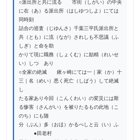
○派出所と共に流る　　市街（しがい）の中央
に在（あ）る派出所（はしゆつしよ）にては
同時刻

詰合の巡査（じゆんさ）千葉三平氏派出所と
共（とも）に流（なが）されしも不思議（ふ
しぎ）と命を助

かりて現に職務（しょくむ）に励精（れいせ
い）しつゝあり

○全家の絶滅　　鍬ヶ崎にては一｜家（か）十
三｜名（めい）悉く死亡（しばう）して絶滅
し

たる家あり今回（こんくわい）の変災には斯
る惨害（さんがい）を被りたるもの此地（こ
のち）にも随

分（ぶん）多（おほ）かるべしと云（い）ふ

　　　●田老村
