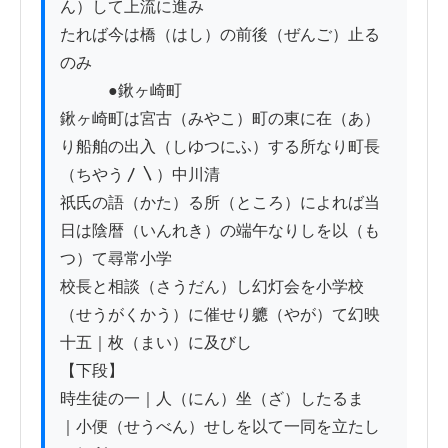
ん）して上流に進み

たれば今は橋（はし）の前後（ぜんご）止る
のみ

　　　●鍬ヶ崎町

鍬ヶ崎町は宮古（みやこ）町の東に在（あ）
り船舶の出入（しゆつにふ）する所なり町長
（ちやう〳〵）中川清

祇氏の語（かた）る所（ところ）によれば当
日は陰暦（いんれき）の端午なりしを以（も
つ）て尋常小学

校長と相談（さうだん）し幻灯会を小学校
（せうがくかう）に催せり軈（やが）て幻映
十五｜枚（まい）に及びし

【下段】

時生徒の一｜人（にん）坐（ざ）したるまゝ
｜小便（せうべん）せしを以て一同を立たし