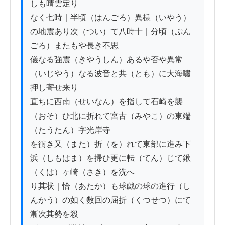
しも晴雲定り

なく七時｜半頃（はんごろ）異様（いやう）
の地震あり次（つい）て八時十｜分頃（ぷん
ごろ）またもや長き不思

儀なる強震（きやうしん）あるや否や異常
（いじやう）なる波音と共（とも）に大海嘯
押し寄せ来り

直ちに西南（せいなん）を指して石崎を襲
（おそ）ひ北に折れて宮古（みやこ）の東端
（たうたん）字光岸寺

を衝き又（また）折（を）れて東部に進み下
浜（しもはま）を掃ひ更に転（てん）じて鍬
（くは）ヶ崎（さき）を洗へ

り其状｜恰（あたか）も球戯の球の進行（し
んかう）の如く数回の屈折（くつせつ）にて
漸次其勢を殺
