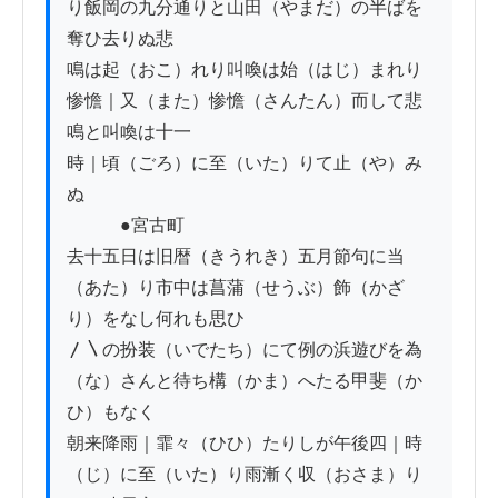
り飯岡の九分通りと山田（やまだ）の半ばを
奪ひ去りぬ悲

鳴は起（おこ）れり叫喚は始（はじ）まれり
惨憺｜又（また）惨憺（さんたん）而して悲
鳴と叫喚は十一

時｜頃（ごろ）に至（いた）りて止（や）み
ぬ

　　　●宮古町

去十五日は旧暦（きうれき）五月節句に当
（あた）り市中は菖蒲（せうぶ）飾（かざ
り）をなし何れも思ひ

〳〵の扮装（いでたち）にて例の浜遊びを為
（な）さんと待ち構（かま）へたる甲斐（か
ひ）もなく

朝来降雨｜霏々（ひひ）たりしが午後四｜時
（じ）に至（いた）り雨漸く収（おさま）り