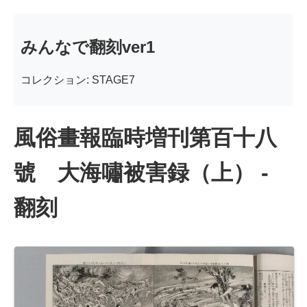
みんなで翻刻ver1
コレクション: STAGE7
風俗畫報臨時増刊第百十八
號 大海嘯被害録（上） -
翻刻