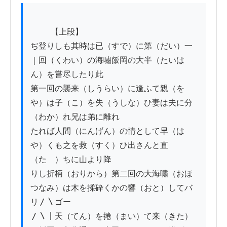
          【上段】

ぢ登りしも其時は已（すで）に第（だい）一
｜回（くわい）の海嘯飯岡の大半（たいは
ん）を嘗尽したり此

第一回の襲来（しうらい）に逢ふて親（を
や）は子（こ）を失（うしな）ひ妻は夫に分
（わか）れ兄は弟に離れ

たれば人間（にんげん）の情として早（は
や）くも之を救（すく）ひ出さんと直
（たゞ）ちに山より降

りし折柄（おりから）第二回の大海嘯（おほ
つなみ）は木を揉砕くかの響（おと）してバ
リ〳〵ゴー

〳〵｜天（てん）を捲（まい）て来（きた）