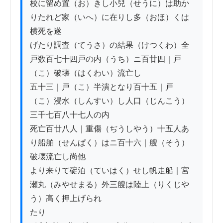
校に留め置（お）きし小兒（せうに）は助か
りたれど家（いへ）に在りし多（おほ）くは
横死を遂

げたり調査（てうさ）の結果（けつくわ）全
戸数百七十四戸の内（うち）ニ百廿四｜戸
（こ）破壊（はくわい）流亡し

五十三｜戸（こ）半潰となり百十五｜戸
（こ）浸水（しんすい）し人口（じんこう）
三千七百八十七人の内

死亡百廿八人｜重傷（ぢうしやう）十五人あ
り船舶（せんぱく）はニ百十六｜艘（そう）
破壊流亡し尚他

より来りて碇泊（ていはく）せし帆走船｜宮
瀬丸（みやせまる）外三艘は陸上（りくじや
う）高く押上げられ

たり
