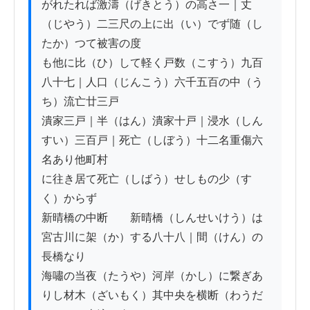
がれたれば激濤（げきとう）の高さ一｜丈
（じやう）二三尺の上に出（い）でず随（し
たか）つて被害の度

も他に比（ひ）して軽く戸数（こすう）九百
八十七｜人口（じんこう）六千五百の中（う
ち）流亡廿三戸

潰家三戸｜半（はん）潰家十戸｜浸水（しん
すい）三百戸｜死亡（しぼう）十二名重傷六
名あり他町村

に往き居て死亡（しばう）せしもの少（す
く）からず

新晴橋の中断　　新晴橋（しんせいけう）は
宮古川に架（か）する八十八｜間（けん）の
長橋なり

海嘯の当夜（たうや）河岸（かし）に繋ぎあ
りし材木（ざいもく）其中央を横断（わうだ