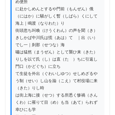
め便所

に赴かしめんとするや門前（もんぜん）俄
（にはか）に騒がしく暫（しばら）くにして
海上｜鳴渡（なりわた）り

街頭忽ち叫喚（けうくわん）の声を聞（き）
きしかば中川氏は慌（あは）てゝ｜出（い）
でし一｜刹那（せつな）海

嘯は猛然（まうぜん）として襲ひ来（きた）
りしを以て氏（し）は直（たゞ）ちに引返し
門口（かどぐち）に立ち

て生徒を外出（ぐわいしゆつ）せしめざるや
う制（せい）し山を踰（こえ）て村役場に来
（きた）りし時

は街上海に接（せつ）する所悉く惨禍（さん
くわ）に罹りて目（め）も当（あて）られず
幸ひにも学
