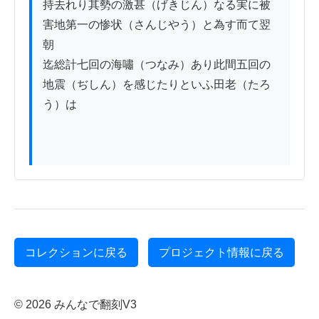
持去れり其勢の激甚（げきじん）なる実に被
害地第一の惨状（さんじやう）と為す而て翌
朝

迄総計七回の海嘯（つなみ）あり此間五回の
地震（ぢしん）を感じたりといふ田老（たろ
う）は

コレクションに戻る
プロジェクト情報に戻る
© 2026 みんなで翻刻V3