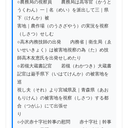
○農務局の視察員　　農務局は高等官（かうと
うくわん）一｜名（めい）を派出して三｜県
下（けんか）被

害地｜農作場（のうさざやう）の実況を視察
（しさつ）せしむ

○高木内務技師の出発　　内務省｜衛生局（ゑ
いせいきょく）は被害地視察の為（た）め技

師高木友恵氏を出発せしめたり

○若槻大蔵書記官　　若槻（わかつき）大蔵書
記官は巌手県下（いはてけんか）の被害地を
巡

視し夫（それ）より宮城県及｜青森県（あお
もりけん）の被害地を視察（しさつ）する都
合（つがふ）にて出張せ

り

○小沢赤十字社幹事の慰問　　赤十字社｜幹事