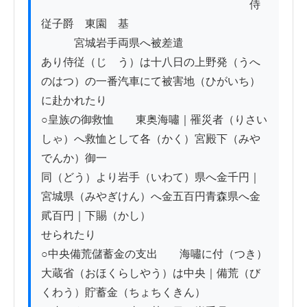
　　　　　　　　　　　　　　　　　　　侍
従子爵　東園　基

　　　宮城岩手両県へ被差遣

あり侍従（じゞう）は十八日の上野発（うへ
のはつ）の一番汽車にて被害地（ひがいち）
に赴かれたり

○皇族の御救恤　　東奥海嘯｜罹災者（りさい
しゃ）へ救恤として各（かく）宮殿下（みや
でんか）御一

同（どう）より岩手（いわて）県へ金千円｜
宮城県（みやぎけん）へ金五百円青森県へ金
貮百円｜下賜（かし）

せられたり

○中央備荒儲蓄金の支出　　海嘯に付（つき）
大蔵省（おほくらしやう）は中央｜備荒（び
くわう）貯蓄金（ちょちくきん）
