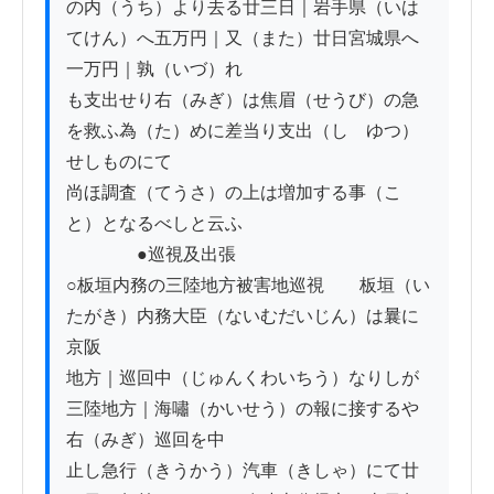
の内（うち）より去る廿三日｜岩手県（いは
てけん）へ五万円｜又（また）廿日宮城県へ
一万円｜孰（いづ）れ

も支出せり右（みぎ）は焦眉（せうび）の急
を救ふ為（た）めに差当り支出（しゝゆつ）
せしものにて

尚ほ調査（てうさ）の上は増加する事（こ
と）となるべしと云ふ

　　　　●巡視及出張

○板垣内務の三陸地方被害地巡視　　板垣（い
たがき）内務大臣（ないむだいじん）は曩に
京阪

地方｜巡回中（じゅんくわいちう）なりしが
三陸地方｜海嘯（かいせう）の報に接するや
右（みぎ）巡回を中

止し急行（きうかう）汽車（きしゃ）にて廿