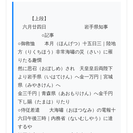
          【上段】　

　六月廿四日　　　　　　　　岩手県知事

　　　　　○記事

○御救恤　　本月（ほんげつ）十五日三｜陸地
方（りくちほう）非常海嘯の災（さい）に罹
りたる趣憫

然に思召（おぼしめ）され　天皇皇后両陛下
より岩手県（いはてけん）へ金一万円｜宮城
県（みやきけん）へ

金三千円｜青森県（あおもりけん）へ金千円
下し賜（たまは）りたり

○侍従差遣　　大海嘯（おほつなみ）の電報十
六日午後三時｜内務省（ないむしやう）に達
するや
