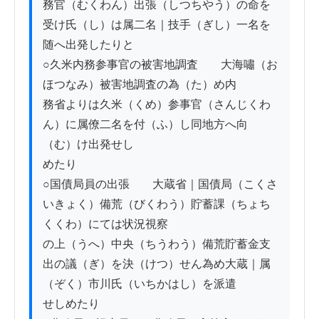
務官（むくわん）出張（しつちやう）の命を
受け氏（し）は属二名｜技手（ぎし）一名を
随へ出発したりと

○久米内務参事官の被害地調査　　大海嘯（お
ほつなみ）被害地調査の為（た）め内

務省よりは久米（くめ）参事官（さんじくわ
ん）に属僚二名を付（ふ）し同地方へ向
（む）け出発せし

めたり

○国債局員の出張　　大蔵省｜国債局（こくさ
いきょく）備荒（びくわう）貯蓄課（ちょち
くくわ）にては状況視察

の上（うへ）中央（ちうわう）備荒貯蓄金支
出の議（ぎ）を決（けつ）せん為め大蔵｜属
（ぞく）市川氏（いちかはし）を派遣

せしめたり
