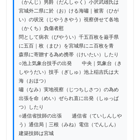
（かんじ）男爵（だんしゃく）小沢武雄氏は

宮城外二県に於（お）ける海嘯｜被害（ひが
い）の状況（じやうきやう）視察併せて各地
（かくち）負傷者慰

問として病衣（びやうい）千五百枚を巌手県
に五百｜枚（まひ）を宮城県にニ百枚を青

森県に寄贈する為め携帯（けいたい）したり

○池上気象台技手の出発　　中央｜気象台（き
しやうだい）技手（ぎしゅ）池上稲吉氏は大
海（おほつ）

嘯（なみ）実地視察（じつちしさつ）の為め
出張を命（めい）ぜられ直に出発（しゅっぱ
つ）したり

○逓信省技師の出張　　逓信省（ていしんしや
う）通信局｜三根（みね）電信（でんしん）
建築技師は宮城
