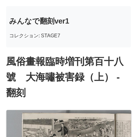
みんなで翻刻ver1
コレクション: STAGE7
風俗畫報臨時増刊第百十八
號 大海嘯被害録（上） -
翻刻