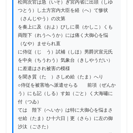
松岡次官は急（いそ）ぎ宮内省に出頭（しゆ
つとう）し土方宮内大臣を経（へ）て惨状
（さんじやう）の次第

を奏上に及（およ）びしに畏（かしこ）くも
両陛下（れうへうか）には痛く大御心を悩
（なや）ませられ直

に侍従（じゞう）試補（しほ）男爵沢宣元氏
を中央（ちうわう）気象台（きしやうだい）
に差遣はされ被害の模様

を聞き質（たゞ）さしめ給（たま）へり

○侍従を被害地へ派遣せらる　　前項（ぜんか
う）にも記（しる）す如（ごと）く大海嘯に
付（つゐ）

ては　陛下（へいか）は特に大御心を悩まさ
せ給（たま）ひ十六日｜更（さら）に左の御
沙汰（ごさた）
