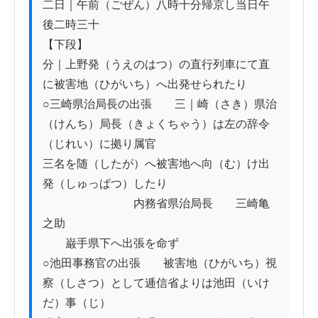
二日｜午前（ごぜん）八時十分帰京し当日午
後二時三十

【下段】

分｜上野発（うえのはつ）の直行列車にて直
に被害地（ひがいち）へ出発せられたり

○三崎県治局長の出張　　三｜崎（さき）県治
（けんち）局長（きょくちゃう）は左の辞令
（じれい）に拠り属官

三名を随（したが）へ被害地へ向（む）け出
発（しゅっぱつ）したり

　　　　　　　　内務省県治局長　　三崎亀
之助

　　巌手県下へ出張を命ず

○池田事務官の出張　　被害地（ひがいち）視
察（しさつ）として逓信省よりは池田（いけ
だ）事（じ）
