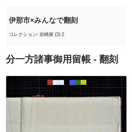
伊那市×みんなで翻刻
コレクション: 岩崎家 (3) 2
分一方諸事御用留帳 - 翻刻