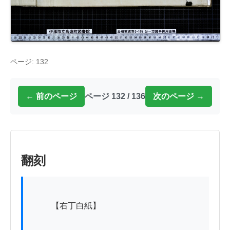
ページ: 132
← 前のページ
ページ 132 / 136
次のページ →
翻刻
          【右丁白紙】
