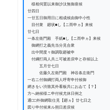
　様相伺置以来御沙汰無御座候

廿四日

一廿五日御用日に相成候由御中小性

　目付衆ゟ廻状■し【ニ而申ヵ】来候

廿七日

一条左衛門殿ゟ手紙■し【ニ而申ヵ】来候

　御網打之義先当分見合衆

　出中間度々御調取廻被申

　付綱打両人共ニ可被差戻申と存候以上

　　　五月廿七日　　　　　　　

　　　佐藤久左衛門殿　神谷条左衛門

一右ニ付御綱打両人呼寄申付候御

網きをい渋致其外看板共におゐて【？】

方へ納候様ニ申付候尤休日例之

通□□外御網取仕見【廻ヵ】廿七日之

図り申付候来ル朔日差戻候
