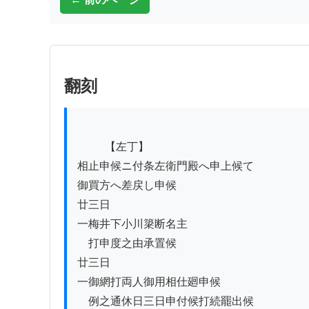
翻刻
          【左丁】

相止申候ニ付条左衛門殿へ申上候て

御買方へ差戻し申候

廿三日

一梅井下小川簗断名主

　打申度之由承置候

廿三日

一御網打両人御用相仕廻申候

　例之通休日三日申付候打続罷出候
