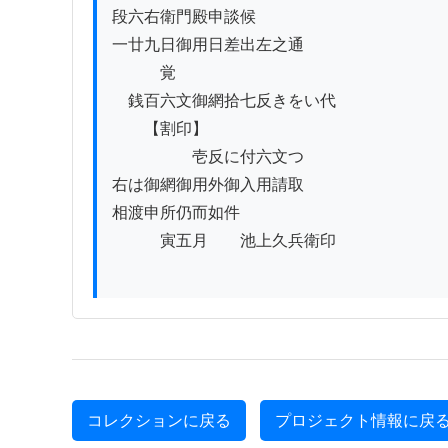
段六右衛門殿申談候

一廿九日御用日差出左之通

　　　覚

　銭百六文御網拾七反きをい代

　　【割印】

　　　　　壱反に付六文つゝ

右は御網御用外御入用請取

相渡申所仍而如件

　　　寅五月　　池上久兵衛印

コレクションに戻る
プロジェクト情報に戻