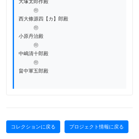
大塚太郎作殿

　　　㊞

西大條源四【カ】郎殿

　　　㊞

小原丹治殿

　　　㊞

中嶋清十郎殿

　　　㊞

畠中軍五郎殿

コレクションに戻る
プロジェクト情報に戻る