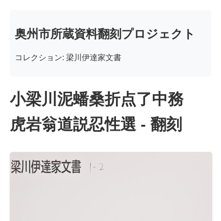
奥州市所蔵資料翻刻プロジェクト
コレクション: 梁川伊達家文書
小梁川泥蟠桑折点了中務
虎岩翁道説忍性選 - 翻刻