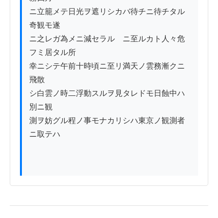
ニ立籠メテ日光ヲ遮リシカバ待チニ待チタル
奇観モ遂

ニ之レガ為メニ減セラルゝニ至ルカト人々危
フミ居タル所

幸ニシテ午前十時頃ニ至リ満天ノ雲務漸クニ
飛散

シ白雲ノ時二浮動スルヲ見タレドモ日蝕中ハ
別ニ観

測ヲ妨グル程ノ事モナカリシハ東京ノ観測者
ニ取テハ
