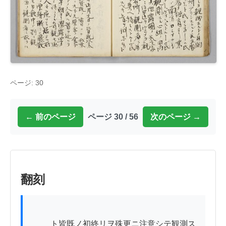
ページ: 30
← 前のページ
ページ 30 / 56
次のページ →
翻刻
          ト皆既ノ初終リヲ殊更ニ注意シテ観測ス