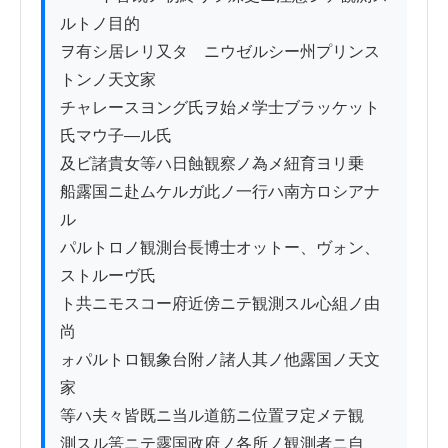
ルトノ目的

ヲ有シ居レリ又タ　ニウゼルシー州プリンス
トンノ天文家

チャレースヨング氏ヲ始メ学士ブラッケット
氏マウ子―ル氏

及ビ諸貴女等ハ日蝕観察ノ為メ紐育ヨリ乗

船露国ニ赴ムケルガ此ノ一行ハ南方ロシアナ
ル

パルトロノ観測台長博士オットー、ヴォン、
ストルーヴ氏

ト共ニモスコー府近傍ニテ観測スル心組ノ由
尚

ォパルトロ観象台附ノ諸人其ノ他露国ノ天文
家

等ハ夫々皆既ニ当ル道筋ニ位置ヲ定メテ観

測スル筈ニテ露国政府ノ各所ノ観測者ニ自
