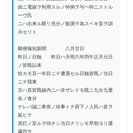
由ニ電線ヲ利用スルノ特例ヲ与ヘ特ニストル
ーヴ氏

ニハ出来ル限リ充分ノ観測ヲ為スベキ旨ヲ訓
示セリト

郵便報知新聞　　　　八月廿日　

昨日ノ日蝕　　昨日ハ天明六年丙午正月元日
ノ皆既以来　　

恰カモ百一年目ニテ遭遇セル日蝕皆既ノ当日
ニテ我東

京ハ其皆既線内ニハ非ザレドモ既ニ九分九厘
余ノ食分

ナレバ誠二希有ノ珍事トテ府下ノ人民ハ首ヲ
延ヒテ

其灯ノ至ルヲ待チシ当日ナリシモ早朝ヨリ濃
霧四方
