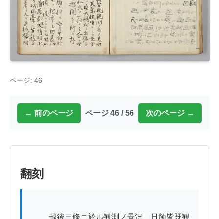
ページ: 46
← 前のページ
ページ 46 / 56
次のページ →
翻刻
          越後三條ニ於ル観測ノ景況　日蝕皆既観