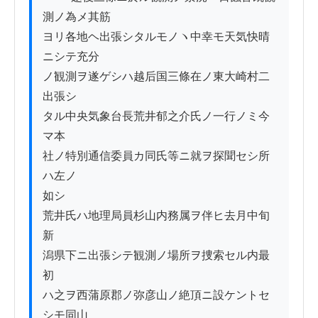
測ノ為メ其筋

ヨリ各地ヘ出張シタルモノヽ中幸モ天気快晴
ニシテ充分

ノ観測ヲ遂ゲシハ越后国三條在ノ東大崎村二
出張シ

タル中央気象台長荒井郁之介氏ノ一行ノミ今
マ本

社ノ特別通信委員カ同氏等ニ就ヲ探聞セシ所
ハ左ノ

如シ

荒井氏ハ地理局員杉山内務属ヲ伴ヒ去月中旬
新

潟県下ニ出張シテ観測ノ場所ヲ捜索セル内最
初

ハ之ヲ西蒲原郡ノ弥彦山ノ絶頂ニ設ケントセ
シモ同山
