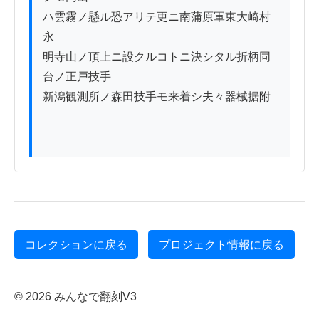
ハ雲霧ノ懸ル恐アリテ更ニ南蒲原軍東大崎村
永

明寺山ノ頂上ニ設クルコトニ決シタル折柄同
台ノ正戸技手

新潟観測所ノ森田技手モ来着シ夫々器械据附

コレクションに戻る
プロジェクト情報に戻る
© 2026 みんなで翻刻V3