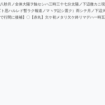
八秒月ノ全体大陽ヲ蝕セシハ三時三十七分太陽ノ下辺微カニ現
ズト思ハルレド暫ラク報道ノマヽヲ記シ置ク）而シテ月ノ下辺
で行間に後補】〇【赤丸】欠ケ初メタリ欠ケ終リマデハ一時五