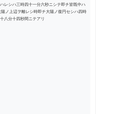
ハレシハ三時四十一分六秒ニシテ即チ皆既中ハ
大陽ノ上辺ヲ離レシ時即チ大陽ノ復円セシハ四時
十八分十四秒間ニテアリ
