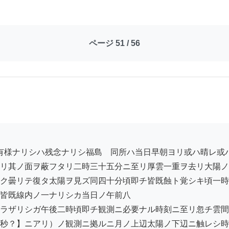
ページ 51 / 56
リ其ノ面ヲ蔽フタリ二時三十五分ニ至リ厚雲一重ヲ去リ大陽ノ
ク曇リテ復タ太陽ヲ見ズ同四十分頃即チ皆既蝕ト覚シキ頃一時
皆既線内ノ一ナリシカ当日ノ午前八

ラザリシガ午後二時頃即チ観測ニ必要ナル時刻ニ至リ忽チ雲間
秒？】ニアリ）ノ観測ニ拠ルニ月ノ上辺太陽ノ下辺ニ触レシ時