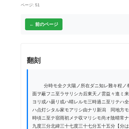
ページ: 51
← 前のページ
翻刻
          分時モ全ク大陽ノ所在ダニ知レ難キ程ノ有様ナリシハ残念ナリシ福島　同所ハ当日早朝ヨリ或ハ晴レ或ハ曇リテ天気兎角ニ一定セザリシガ尚オ太陽ノ
面ヲ蔽フニ至ラサリシカ后東天ノ雲益々進ミ来
ヨリ或ハ曇リ或ハ晴レルモ三時過ニ至リテハ全
ハ点灯シタル家モアリシ由ナリ新潟　同地方モ
時頃ニ至テ宿雨初メテ収マリシモ尚オ陰晴常ナ
九度三分北緯三十七度三十七分五十五分【分は