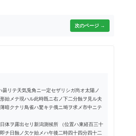
次のページ →
形始メテ現ハル此時既ニ右ノ下二分蝕ヲ見ル夫
薄暗クナリ鳥雀ハ驚キテ俄ニ塒ヲ求メ市中ニテ
日体ヲ露出セリ新潟測候所 （位置ハ東経百三十
即チ日蝕ノ欠ケ始メハ午後二時四十四分四十二