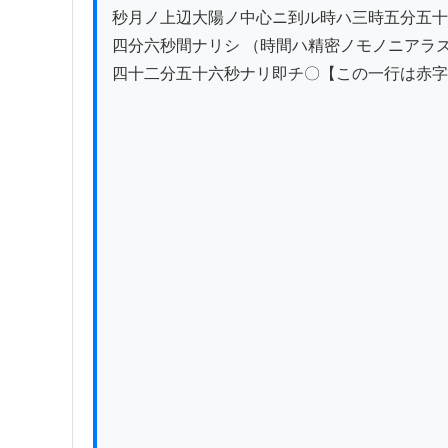
秒月ノ上辺大陽ノ中心ニ到ル時ハ三時五分五十
四分六秒間ナリシ （時間ハ精密ノモノニアラ
四十二分五十六秒ナリ即チ〇【この一行は赤字