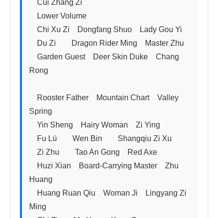
　Cui Zhang Zi

　Lower Volume

　Chi Xu Zi　Dongfang Shuo　Lady Gou Yi

　Du Zi　　Dragon Rider Ming　Master Zhu

　Garden Guest　Deer Skin Duke　Chang 
Rong

　Rooster Father　Mountain Chart　Valley 
Spring

　Yin Sheng　Hairy Woman　Zi Ying

　Fu Lü　　Wen Bin　　Shangqiu Zi Xu

　Zi Zhu　　Tao An Gong　Red Axe

　Huzi Xian　Board-Carrying Master　Zhu 
Huang

　Huang Ruan Qiu　Woman Ji　Lingyang Zi 
Ming
