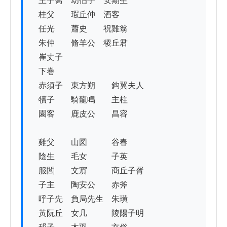
　王子喬　幼伯子　安期生

　桂父　　瑕丘仲　酒客

　任光　　蕭史　　祝雞翁

　朱仲　　脩羊公　稷丘君

　崔丈子

　下巻

　赤須子　東方朔　　鈎翼夫人

　犢子　　騎龍鳴　　主柱

　園客　　鹿皮公　　昌容

　雞父　　山図　　　谷春

　陰生　　毛女　　　子英

　服閭　　文賔　　　商丘子胥

　子主　　陶安公　　赤斧

　呼子先　負局先生　朱璜

　黃阮丘　女几　　　陵陽子明
