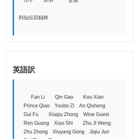
　䢴子　　木羽　　　玄俗

列仙伝目録終

英語訳
          Fan Li　　Qin Gao　　Kou Xian

　Prince Qiao　Youbo Zi　An Qisheng

　Gui Fu　　Xiaqiu Zhong　Wine Guest

　Ren Guang　Xiao Shi　　Zhu Ji Weng

　Zhu Zhong　Xiuyang Gong　Jiqiu Jun
