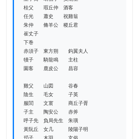
　桂父　　瑕丘仲　酒客

　任光　　蕭史　　祝雞翁

　朱仲　　脩羊公　稷丘君

　崔丈子

　下巻

　赤須子　東方朔　　鈎翼夫人

　犢子　　騎龍鳴　　主柱

　園客　　鹿皮公　　昌容

　雞父　　山図　　　谷春

　陰生　　毛女　　　子英

　服閭　　文賔　　　商丘子胥

　子主　　陶安公　　赤斧

　呼子先　負局先生　朱璜

　黃阮丘　女几　　　陵陽子明

　䢴子　　木羽　　　玄俗
