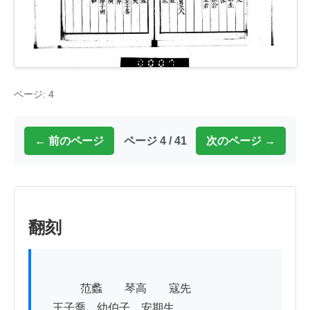
ページ: 4
← 前のページ
ページ 4 / 41
次のページ →
翻刻
          　范蠡　　琴高　　寇先

　王子喬　幼伯子　安期生
