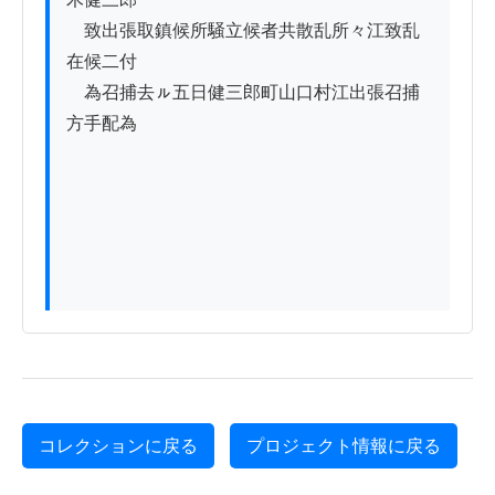
　致出張取鎮候所騒立候者共散乱所々江致乱
在候二付

　為召捕去ㇽ五日健三郎町山口村江出張召捕
方手配為

コレクションに戻る
プロジェクト情報に戻る