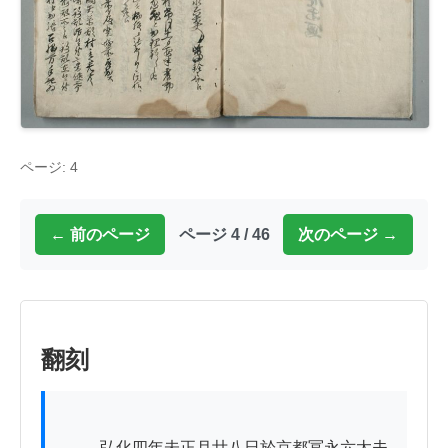
ページ: 4
← 前のページ
ページ 4 / 46
次のページ →
翻刻
          弘化四年未正月廿八日於京都冨永六太夫