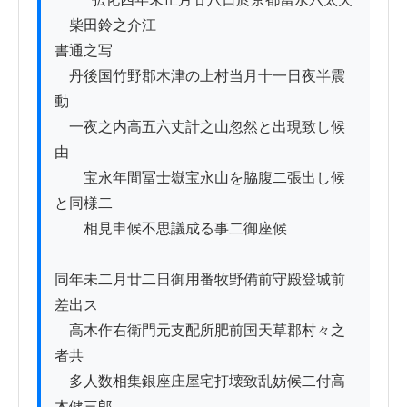
ゟ柴田鈴之介江

書通之写

　丹後国竹野郡木津の上村当月十一日夜半震
動

　一夜之内高五六丈計之山忽然と出現致し候
由

　　宝永年間冨士嶽宝永山を脇腹二張出し候
と同様二

　　相見申候不思議成る事二御座候

同年未二月廿二日御用番牧野備前守殿登城前
差出ス

　高木作右衛門元支配所肥前国天草郡村々之
者共

　多人数相集銀座庄屋宅打壊致乱妨候二付高
木健三郎
