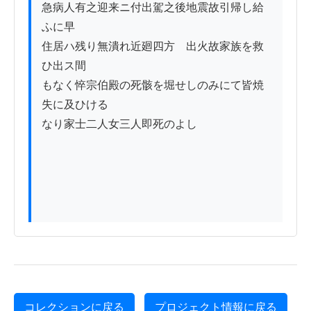
急病人有之迎来ニ付出駕之後地震故引帰し給
ふに早

住居ハ残り無潰れ近廻四方ゟ出火故家族を救
ひ出ス間

もなく悴宗伯殿の死骸を堀せしのみにて皆焼
失に及ひける

なり家士二人女三人即死のよし

コレクションに戻る
プロジェクト情報に戻る