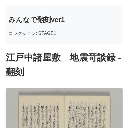
みんなで翻刻ver1
コレクション: STAGE1
江戸中諸屋敷 地震竒談録 -
翻刻