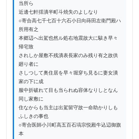
当所ら

近邊七軒揺潰半町斗焼失のよしなり

○寄合高七千七百十六石小日向蒔田左衛門殿ハ
所用有之

本郷辺へ出駕也然ル処右地震故大に駭き早々
帰宅致

されしか屋敷不残潰表長家のみ残り有之故供
廻り者に

さしつして奥住居を早々堀穿ち見るに妻女潰
家の下に成

服中折破れて目も当られぬ容体なりしとなん
同し家敷に

住なからも当主は出駕留守故一命助かりしも
ふしきの事也

○寄合医師小川町高五百石塙宗悦殿牛込辺御旗
本ゟ
