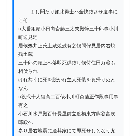
          よし聞たり如此勇士ハ全快致させ度事に
こそ

○大番組頭小日向斎藤三太夫殿悴三十郎事小川
町辺見廻

居候処井上氏土蔵焼残有之候間佇見居内右焼
残土蔵

三十郎の頭上へ落即死供致し候侍住田万蔵も
相伏られ

けれ共幸に死を脱かれ主人死骸を負帰りぬと
なん

○役弐十人組高二百俵小川町斎藤正作殿事用事
有之

小石川水戸殿百軒長屋前立度橋東方熊谷富次
郎殿へ

参り居右地震に逢其家にて即死せしとなり尤