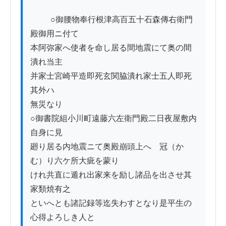
          ○御腰物奉行根津高百五十石森傳右衛門
殿御用ニ付て

本阿弥家へ使者を命し居る間地震にて奥の間
潰れ当主

并家士宮崎平造即死玄関脇潰れ家士五人即死
其外ハ

無災なり

○御書院組小川町遠藤六左衛門殿二日夜屋敷内
自身に見

廻り居る内地震ニて奥殿崩頭上へ　冠（か
む）り六ケ所大疵を蒙り

けれ共直に遁れ出家来を励し諸品を出させ其
家類焼有之

といへとも諸記録等迄失わすとなり是平生の
心得よろしき人と
