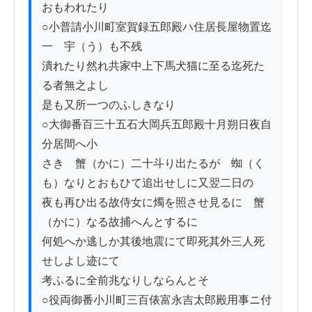
おもわれたり

○小普請小川町室賀録五郎殿ハ住居長屋物置迄
一　宇（う）も不残

潰れたり然れ共家中上下馬犬猫に至る迄死た
る者無之よし

是も又所一つのふしきなり

○大御番百三十五石大岡兵五郎殿十月朔日夜自
分居間へ小

さき　蟹（かに）二十斗り出たるが　蜘（く
も）なりとおもひて追出せしに又翌二日の

夜も再ひ出る故侍女に燭を照させ見るに　蟹
（かに）なる故捕へんとするに

何処へか逃しか其後地震にて即死其外三人死
せしよし迹にて

考ふるに全前兆なりしならんとそ

○役両御番小川町三百俵富永吉太郎殿用事ニ付