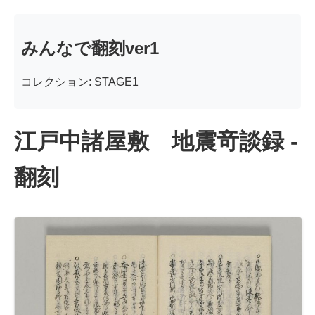
みんなで翻刻ver1
コレクション: STAGE1
江戸中諸屋敷 地震竒談録 -
翻刻