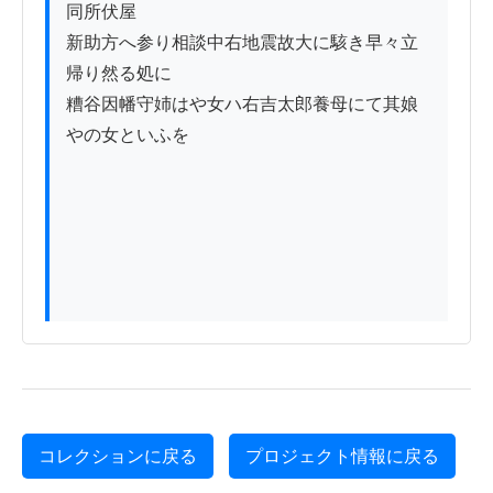
同所伏屋

新助方へ参り相談中右地震故大に駭き早々立
帰り然る処に

糟谷因幡守姉はや女ハ右吉太郎養母にて其娘
やの女といふを

コレクションに戻る
プロジェクト情報に戻る