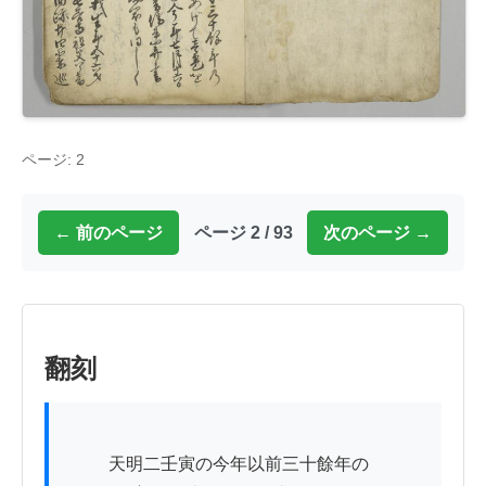
ページ: 2
← 前のページ
ページ 2 / 93
次のページ →
翻刻
          天明二壬寅の今年以前三十餘年の
