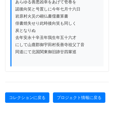
あらゆる善悪凶幸をあげて壱巻を

認後向笑と号置しに今年七月十六日

岩原村火災の砌仏書儒書算書

俳書焼失せり此時後向笑も同しく

炭となりぬ

去年安永十辛丑年我生年五十六才

にして山鹿郡御宇田村長善寺祖父了音

同道にて北国関東御旧跡廿四輩巡

コレクションに戻る
プロジェクト情報に戻る