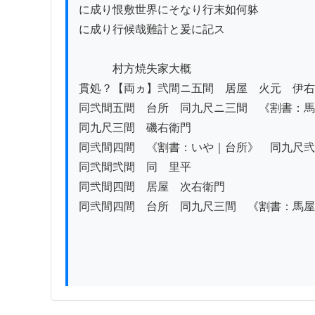
に成り恨敷世界にそなり行末如何躰

に成り行候哉難計と爰に記ス

　　　村方焼失家大概

貫処？【両ヵ】弐間ニ五間　居屋　火元　伊右
同弐間五間　台所　同九尺ニ三間　《割書：馬
同九尺三間　磯右衛門

同弐間四間　《割書：いや｜台所》　同九尺弐
同弐間弐間　同　里平

同弐間四間　居屋　次右衛門

同弐間四間　台所　同九尺三間　《割書：馬屋