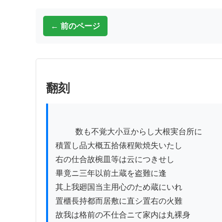
← 前のページ
翻刻
          数も不覚大小豆からし大根実台所に

積置し品大概五拾俵程歟焼失いたし

右の仕合故椀皿等は云につきせし

畢竟ニ三年以前土蔵を盗難に逢

其上我廻国当主用心のため蔵にいれ

置櫃長持都而居敷に直シ置右の火難

故我は格前の不仕合ニて家内は丸裸身
