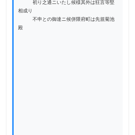
　　　初り之通ニいたし候様其外は狂言等堅
相成り

　　　不申との御達ニ候併隈府町は先規菊池
殿
