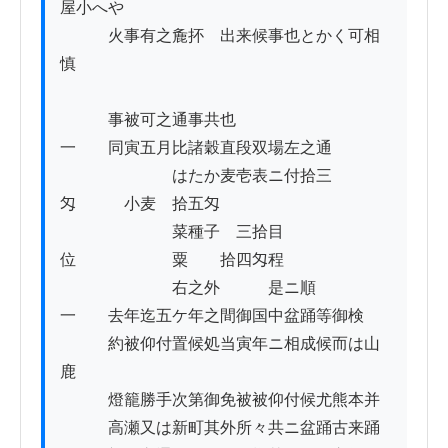
屋小へや

　　　火事有之麁抔ゟ出来候事也とかく可相
慎

　　　事被可之通事共也

一　　同寅五月比諸穀直段双場左之通

　　　　　　　はたか麦壱表ニ付拾三
匁　　　小麦　拾五匁

　　　　　　　菜種子　三拾目
位　　　　　　粟　　拾四匁程

　　　　　　　右之外　　　是ニ順

一　　去年迄五ケ年之間御国中盆踊等御検

　　　約被仰付置候処当寅年ニ相成候而は山
鹿

　　　燈籠勝手次第御免被被仰付候尤熊本并

　　　高瀬又は新町其外所々共ニ盆踊古来踊
