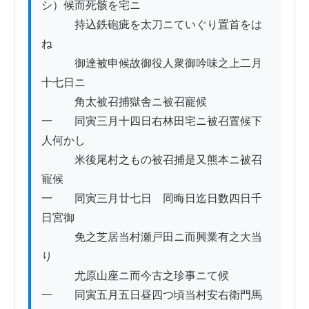
シ）候而死骸を宅ニ

　　　持込鉄砲疵を太刀ニていぐり置首をは
ね

　　　御達被申候故御役人衆御吟味之上二月
十七日ニ

　　　角太被召捕獄舎ニ被召寵候

一　　同寅三月十四日右林田宅ニ被召置候下
人何かし

　　　米後尾村之もの被召捕是又熊本ニ被召
寵候

一　　同寅三月廿七日ゟ同晦日迄日数四日千
日宮御

　　　免之芝居当村瀬戸田ニ而興業有之大当
り

　　　尤原山座ニ而今古之珍事ニて候

一　　同寅五月五日昼四つ頃当村安右衛門馬