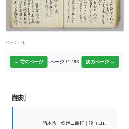
ページ: 71
← 前のページ
ページ 71 / 93
次のページ →
翻刻
          　　　請木陰ゟ鉄砲ニ而打｜殺（コロ