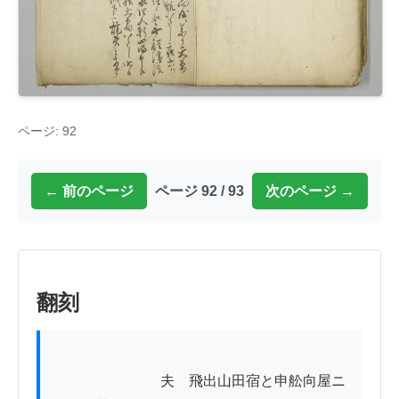
ページ: 92
← 前のページ
ページ 92 / 93
次のページ →
翻刻
          　　　　　夫ゟ飛出山田宿と申舩向屋ニ