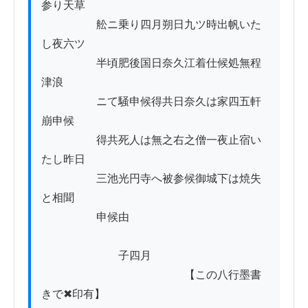
参り天草　　　

　　　　　舩ニ乗り四月朔日九ツ時出帆いた
し夜六ツ

　　　　　半頃肥後国日奈久江着仕候処無程
津浪

　　　　　ニて騒申候得共日奈久は家四五軒
崩申候

　　　　　得共死人は無之右之僧一夜止宿い
たし昨日

　　　　　三池光円寺へ被参候御城下は焼失
と相聞　　　　

　　　　　申候由

　　　　　　　子四月

　　　　　　　　　　　　　【この八行墨書
きで✖印有】
