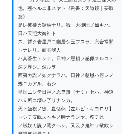
也。惑ヘルニ非スヤト《割書：天道鏡｜要取
意》

是レ彼徒カ話柄ナリ。我　大御国ノ如キハ。
日ハ天照大御神ト

ス。暫ク岩屋戸ニ幽居シ玉フスラ。六合常闇
トナレリ。而モ我人

ハ其蒼生トシテ。日神ノ恩頼ヲ感佩スルコト
深ク厚シ。然ルヲ

西夷カ説ノ如クナラハ。日神ノ慈恩ハ何レノ
処ニカアル。若シ

皇国ニシテ日神ノ恩ヲ無（ナミ）セハ。神道
ハ立所ニ壊レ了リナンカ。

天下坐祝ノ徒。豈恬然【左ルビ：キヨロリ】
トシテ安眠スヘキノ時ナランヤ。務テ此

ノ賊奴カ説ヲ闢クヘシ。又云ク鬼神ヲ敬欽シ
君親ヲ親愛スト
