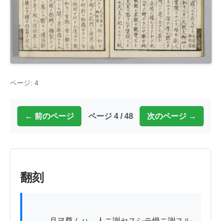
ページ: 4
← 前のページ
ページ 4 / 48
次のページ →
翻刻
          月ヲ尊ムハ。人ニ謝セスシテ燈ニ謝スル