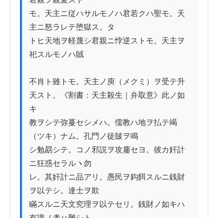
モ。天主ニ従ハサルモノハ君若クハ聖モ。天
主ニ怒ラレテ堕獄ス。タ

トヒ天地ヲ軽蔑シ君親ニ悖逆ストモ。天主ヲ
祀スルモノハ賊

不肖ト雖トモ。天主ノ庾（メクミ）ヲ受テ升
天スト。《割書：天主殺生｜弁取意》此ノ如
キ

教ヲシテ弥蔓セシメハ。儒教ハ地ヲ払テ竭
（ツキ）ナム。孔門ノ徒皷ヲ鳴

シ勉勗シテ。コノ邪説ヲ攻鏖セヨ。彼カ奸計
ニ狂惑セラルヽ勿

レ。其奸計ニ品アリ。愚民ヲ鈎餌スルニ銭財
ヲ以テシ。達士ヲ欺

瞞スルニ天文究理ヲ以テセリ。銭財ノ如キハ
有識ノ者ハ難シト
