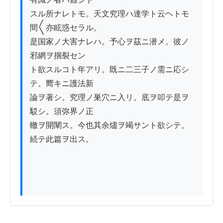
スル所ナレトモ。天文究理ハ達学ト云ヘトモ
間〱亦眩惑セラル。

是国家ノ大害ナレハ。予心ヲ茲ニ潜メ。彼ノ
邪網ヲ掴裂セン

ト欲スルコト年アリ。既ニ二三子ノ需ニ応シ
テ。嚮キニ護法新

論ヲ著シ。究理ノ巣穴ニ入リ。底ヲ叩テ是ヲ
駁シ。須弥界ノ正

轍ヲ開闡ス。今也其余燼ヲ竭サント欲シテ。
続テ此篇ヲ出ス。
