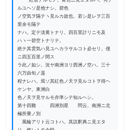
ルユヘソ是他ナシ。碧色

ノ空気ヲ隔テヽ見ルカ故也。若シ是レヲ三百
里余モ隔テ

ナハ。定テ淡黄トナリ。四百里計リニモ及
ハヽ一碧空トナリテ。

絶テ其雲気ハ見ユヘカラサルコト必セリ。僅
ニ四五百里ノ間ス

ラ此ノ如シ。況ヤ南洲ヨリ西洲ノ空ハ。三十
六万由旬ノ遥

程ナレハ。焉ソ其紅色ノ天ヲ見ルコトヲ得ヘ
ケンヤ。東洲白

色ノ天ヲ見サルモ亦準シテ知ルヘシ。

第十四難　　　四洲別星　　問云。南洲ニ北
極所乗ノ別

　風輪アリト云コトハ。其説釈典ニ見エタ
リ。然レトモ今時
