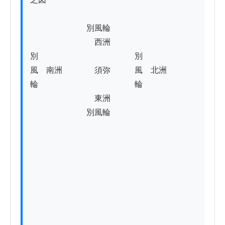
　　　　　　　別風輪

　　　　　　　　西洲

別　　　　　　　　　　　　別

風　南洲　　　　須弥　　　風　北洲

輪　　　　　　　　　　　　輪

　　　　　　　　東洲

　　　　　　　別風輪
