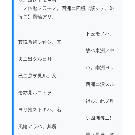
　ノ仏暦ヲ云モノ。四洲ニ四極ヲ談シテ。洲
毎ニ別風輪アリ。

　　　　　　　　　　　　　　ト云モノハ。
其説首肯シ難シ。其

　　　　　　　　　　　　　　故ハ東洲ノ中
央ニ出タル日月

　　　　　　　　　　　　　　ハ。南洲ヨリ
已ニ是ヲ見ル。又

　　　　　　　　　　　　　　西洲ニ没スル
モ亦見ルコトヲ

　　　　　　　　　　　　　　得ル。此ノ理
ヨリ推ストキハ。若

　　　　　　　　　　　　　　シ四洲毎ニ別
風輪アラハ。其所

　　　　　　　　　　　　　　乗ノ星辰。的