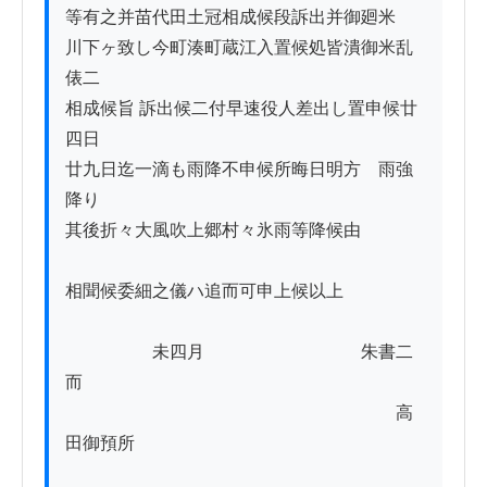
等有之并苗代田土冠相成候段訴出并御廻米

川下ヶ致し今町湊町蔵江入置候処皆潰御米乱
俵二

相成候旨 訴出候二付早速役人差出し置申候廿
四日ゟ

廿九日迄一滴も雨降不申候所晦日明方ゟ雨強
降り

其後折々大風吹上郷村々氷雨等降候由

相聞候委細之儀ハ追而可申上候以上 　　　 
　　　　　未四月　　　　　　　　　朱書二
而

　　　　　　　　　　　　　　　　　　　高
田御預所
