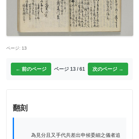
ページ: 13
← 前のページ
ページ 13 / 61
次のページ →
翻刻
          為見分且又手代共差出申候委細之儀者追