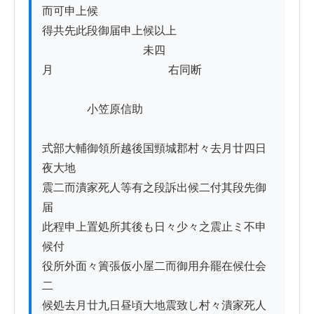
而可申上候

得共先此段御届申上候以上

　　　　　　　　　未四
月　　　　　　　　　　 右同断

　　　　小笠原信助

式部大輔御領所越後国頸城郡村々去月廿四日
夜大地 

震二而潰家死人等有之段訴出候二付其段先御
届

此程申上置処所其後も日々少々之震止ミ不申
候付

役所外面々簀張仮小屋二而御用弁罷在候仕会
二

候処去月廿九日昼頃大地震致し村々潰家死人 
