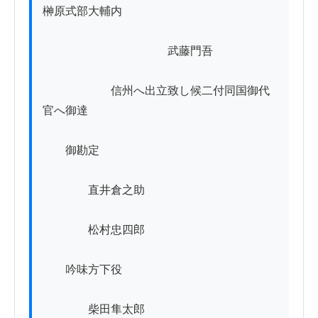
榊原式部大輔内

　　　　　　　　　　　武藤門吾 　

　　　　　　信州へ出立致し候二付同国御代
官へ御達

　　御勘定

　　　　直井倉之助

　　　　松村忠四郎

　　吟味方下役

　　　　柴田隼太郎
