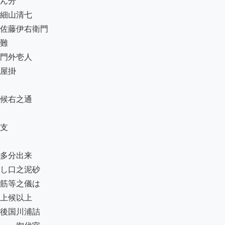
ん分

細山清七

佐藤伊右衛門

難

門外壱人

屋掛

候右之通

支

多分出来

し口之泥砂

筋等之儀は

上候以上

後国川浦詰
