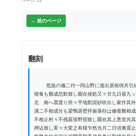
ページ: 12
← 前のページ
翻刻
          危急の儀二付一同山野に逃出居候得共引続昼夜数度之地震

寝食も難成悲歎致し罷在候処又々廿九日昼九ッ
北ゟ南へ震渡り所々平地割泥砂吹出し家作其外
潰二不相成分も梁鴨居壁抔振落柱は修復難相成
不相止村々不残菰張野宿致し罷在其上悪党共其
押込致し実々大変之有様乍然当月二日頃漸震止