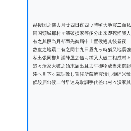
　　　　　　　　　　　　　　　　　　　　　
　　　　　　　　　　　　　　　　　　　　　
越後国之儀去月廿四日夜四ッ時頃大地震二而私
同国頸城郡村々潰破損家等多分出来即死怪我人

有之其段当月都而先御届申上置候処其後昼夜

数度之地震二有之同廿九日昼九ッ時猶又地震強
私出張同郡川浦陣屋之儀も猶又大破二相成村々
追々潰家大破之始末届出且去午御物成当未御廻
湊へ川下ヶ蔵詰致し置候所蔵所震潰し御廻米散
候段届出候二付早速為取調手代差出村々潰家其