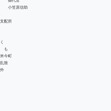
　　御代官

　　小笠原信助

支配所

く

ゟも

米今町

乱致

外
