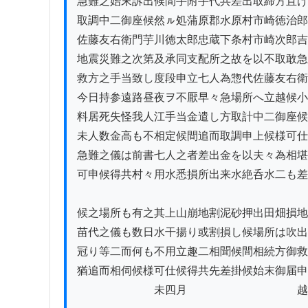
急難之始末訴出候間手附手代共差出取締方且け
取調中二御座候然ㇽ処蒲原郡水原村市崎徳治郎
佐藤友右衛門芋川徳太郎忠蔵下条村市崎次郎吉
地震災難之次第及承同支配所之故を以不取敢急
救方之手当致し度段申立七人為惣代佐藤友右衛
今日持参遠路昼夜ヲ不厭早々急場所へ立越候小
料居死失怪我人江手当金遣し方取計中二御座候

未人数金高も不相定候間追而取調申上候様可仕
急難之儀は前書七人之者差出金を以夫々為相堪

可申候得共村々用水悉損所出来水絶呑水二も差
候之場所も有之其上山崩地割泥砂押出田畑損地
苗代之儀も数日水干揚り或割損し候場所は吹出
冠り等二而何も不用立趣二相聞候間相続方御救
猶追而相伺候様可仕候得共先差掛候始末御届申
　　　　　　　未四月　　　　　　　　　　越