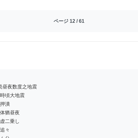
ページ 12 / 61
時頃大地震

押潰

体猶昼夜

虚二乗し

追々
