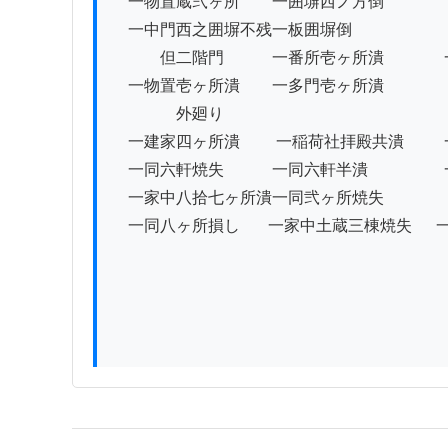
　一物置蔵弐ヶ所　　一囲塀西ノ方倒　　　　
　一中門西之囲塀不残一板囲塀倒　　　　　　
　　　但二階門　　　一番所壱ヶ所潰 　　　  
　一物置壱ヶ所潰　　一多門壱ヶ所潰　　　　
　　　　外廻り

　一建家四ヶ所潰 　　一稲荷社拝殿共潰　　  
　一同六軒焼失　　　一同六軒半潰 　　　　  
　一家中八拾七ヶ所潰一同弐ヶ所焼失　　　　
　一同八ヶ所損し 　  一家中土蔵三棟焼失　  