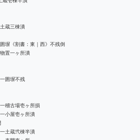
土蔵壱棟半潰

土蔵三棟潰

囲塀《割書：東｜西》不残倒

物置一ヶ所潰　

　　　　 　　　 　　　　　　　　　　

一囲塀不残

一稽古場壱ヶ所損　

一小屋壱ヶ所潰



一土蔵弐棟半潰
