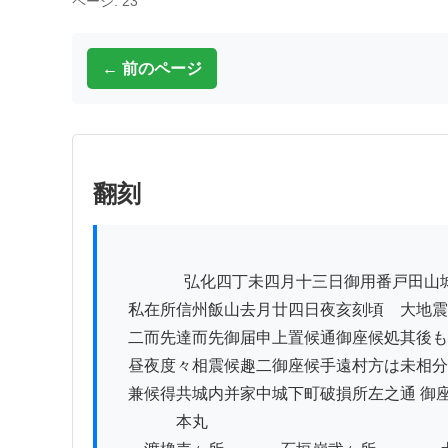
ページ: 23
← 前のページ
翻刻
          　　弘化四丁未四月十三日御用番戸田山城守様江御届

　私在所信州飯山去月廿四日夜亥刻頃ゟ大地震

　二而先達而先御届申上置候通御座候処其後も
　昼夜度々相震候趣二御座候手遠村方は未相分

　兼候得共城内并家中城下町破損所左之通 御座
　　　　本丸
