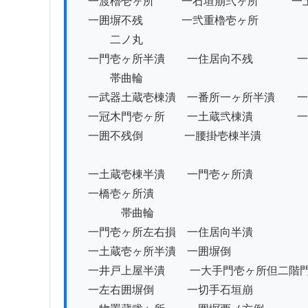
　一渡櫓壱ヶ所 　　 一石垣崩弐ヶ所　　　一
　一囲塀不残　　　  一弐重櫓壱ヶ所

　　　二ノ丸 　　　　　　　　

　一門壱ヶ所半潰　　一住居向不残　　　　一
　　　帯曲輪

　一武器土蔵壱棟潰　一番所一ヶ所半潰　　一
　一冠木門壱ヶ所　　一土蔵弐棟潰　　　　一
　一囲不残倒 　　　  一腰掛壱棟半潰 　　　　
　一土蔵壱棟半潰　　一門壱ヶ所潰　　　　　
　一橋壱ヶ所潰

　　　　帯曲輪

　一門壱ヶ所左右損　一住居向半潰　　　　　
　一土蔵壱ヶ所半潰　一囲塀倒　　　　　　　
　一井戸上屋半潰 　　一大手門壱ヶ所但二階門
　一左右囲塀倒　　　一切手石垣崩　　　　　