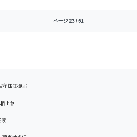
ページ 23 / 61
相止兼

候
