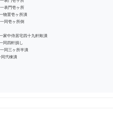
一表門壱ヶ所

一表門壱ヶ所

一物置壱ヶ所潰

一同壱ヶ所倒

一家中侍居宅四十九軒歟潰

一同四軒損し

一同三ヶ所半潰

一同弐棟潰
