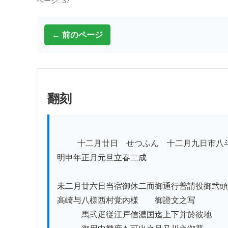
ページ: 37
← 前のページ
翻刻
          十二月廿日　せつふん　十二月九日市八斗七升

明申年正月元旦立春二成

未二月廿六日当宿御休二而御通行普請役御弐頭

高崎与八様西村覚内様　　御證文之写

　　　馬弐疋従江戸信濃国迄上下并於彼地
