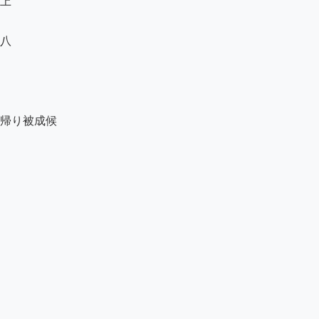
上

八

帰り被成候
