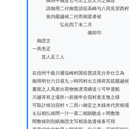
　　　御用中幾度も可出之且又川之御普

　　　請御用二付御普請役高崎与八同見習西村

　　　覚内罷越候二付而相渡者候

　　　　　　弘化四丁未二月

　　　　　　　　　　　　備前印

　御證文

一馬壱疋

　　賃人足三人

右信州千曲川通塩崎村国役普請見分并仕立為

御用明廿六日昼九ッ時同村出立帰府其筋罷越候
書面之人馬差出荷物無遅滞継送り可申渡船

川越等有之場所ハ前後申合宿村差支無之様

可取計候泊宿村々二而ハ御定之木銭米代所相場

を以相払候間一汁一菜二相賄馳走ヶ間敷致

間敷候則別紙御證文写相添急遣候条可得
