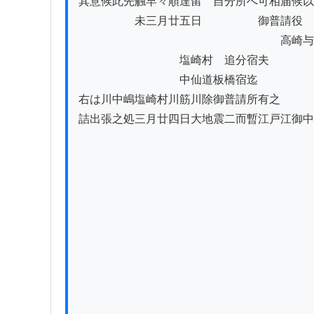
其意候此先触早々順達留ゟ自分所へ可相届候以
　　　　　未三月廿五日　　　　　御普請役

　　　　　　　　　　　　　　　　　　高崎与
　　　　　　　　　塩崎村ゟ追分宿夫ゟ

　　　　　　　　　中仙道板橋宿迄

右は川中嶋塩崎村川筋川除御普請所有之

詰出張之処三月廿四日大地震二而暫江戸江御中