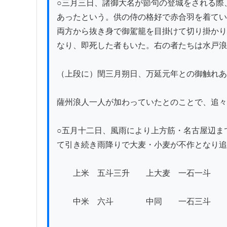
○三月三日、諸御大名が節句の登城をされる際
あったという。供の侍の格好で赤合羽を着てい
両方から抜き身で御駕籠を目掛けて切り掛かり
なり、即死した者もいた。右の者たちは水戸浪
（上段に）閏三月朔日、万延元年との御触れあ
薩州浪人一人が加わっていたとのことで、追々
○五月十二日、風雨により上方筋・名古屋辺ま
て引き続き雨降りで大麦・小麦が不作となり追
　　上米　五斗三升　　上大麦　一石一斗　　
　　　　　　　　　　　　　　　　　　　　　
　　中米　六斗　　　　中同　　一石三斗　　