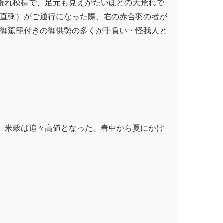
荒れ模様で、足元も見えがたいほどの大荒れで
直弼）がご通行になった際、右の赤合羽の者が
御駕籠付きの御供勢の多くが手負い・怪我人と
、米穀は追々高値となった。春中から夏にかけ