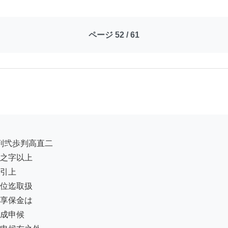
ページ 52 / 61
之字以上

引上

位迄取扱

享保金は

成申候
