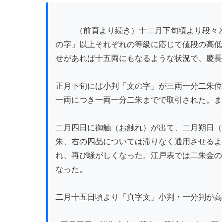
          （前頁より続き）十二月下旬頃より段々と小判・一分判・二分判が高値で売買されるようになり、当正月になると早春から「文の字」「文の字」「保
の字」以上それぞれの等級に応じて値段の高低
せがあれば十五両にもなるような状況で、慶長
正月下旬には小判「文の字」が三両一分二朱位
一両につき一両一分二朱までで取引された。ま
二月四日に御触（お触れ）が出て、二月朔日（
朱、右の四品については滞りなく通用させるよ
れ、再び騒がしくなった。江戸表では二朱金の
なった。

二月十五日頃より「真字文」小判・一分判が高