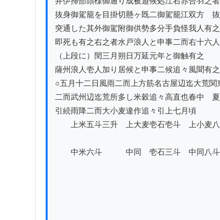
井伊掃部頭様御通り成被遊候処江右赤合羽之者
抜身御駕籠を目掛切懸ヶ既二御駕籠江双方ゟ抜
突通した其外御駕附御供勢多分手負怪我人有之

即死も有之右之者水戸浪人と申事二而右十六人
（上段に）閏三月朔日万延元年と御触有之

薩州浪人壱人加り居候と申事二候追々風聞有之
○五月十二日風雨二而上方筋名古屋辺迄大荒関東
二而武州辺迄荒所多し米穀追々高直也春中ゟ夏
引続雨降二而大小麦違作追々引上七月頃

　　上米五斗三升　上大麦壱石壱斗　上小麦八
　　　　　　　　　　　　　　　　　　　　　
　　中米六斗　　　中同　壱石三斗　中同八斗