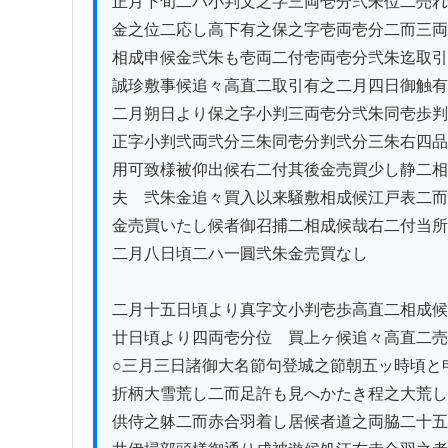
正月下旬二ハ小判文之字三両壱分弐朱位二売れ
金之位二応し高下有之保之字壱両壱分二而三両
相成申候金弐朱も壱両二付壱両壱分弐朱迄取引
誠珍敷事候追々高直二取引有之二月四日御触有
二月朔日より保之字小判三両壱分弐朱同壱歩判
正字小判弐両弐分三朱同壱分判弐分三朱右四品
用可致様被仰出候右二付其後金売買少し静二相
夫ゟ弐朱金追々買入以来騒敷相成候江戸表二而
金売買いたし候者御召捕二相成候哉右二付当所
二月八日頃二ハ一圓弐朱金売買なし

二月十五日頃より真字文小判壱歩高直二相成候
廿日頃より四両壱分位ゟ買上ヶ候追々高直二売
○三月三日諸御大名節句登城之節朝五ッ時頃と申
折柄大雪荒し二而足許も見へかたき程之大荒し
供侍之躰二而赤合羽着し居候者道之両脇二十五