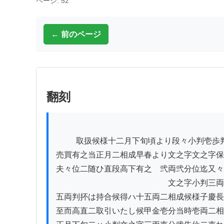
ページ: 52
← 前のページ
翻刻
          取扱候様十二月下旬頃より段々小判壱歩判弐歩判高直二

売買有之当正月二相成早春より文之字文之字保
夫々位二随ひ直段高下有之　弐両弐分位迄又々
　　　　　　　　　　　　　　文之字小判三両
五両判抔は持合候得ハ十五両二相成候様子慶長
至而高直二取引いたし候甲金壱分当時壱両二相