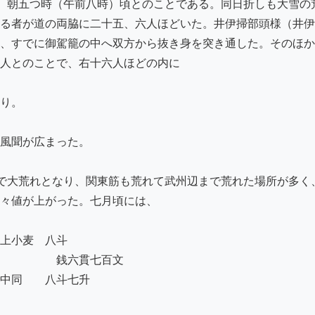
、朝五つ時（午前八時）頃とのことである。同日折しも大雪の
る者が道の両脇に二十五、六人ほどいた。井伊掃部頭様（井伊
、すでに御駕籠の中へ双方から抜き身を突き通した。そのほか
人とのことで、右十六人ほどの内に

り。

風聞が広まった。

で大荒れとなり、関東筋も荒れて武州辺まで荒れた場所が多く
々値が上がった。七月頃には、

上小麦　八斗

　　　　　銭六貫七百文

中同　　八斗七升
