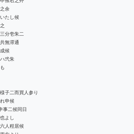
申候右之外

之余

いたし候

之

三分壱朱二

共無滞通

成候

ハ弐朱

も

様子二而買人参り

れ申候

事二候同日

也よし

六人程居候
