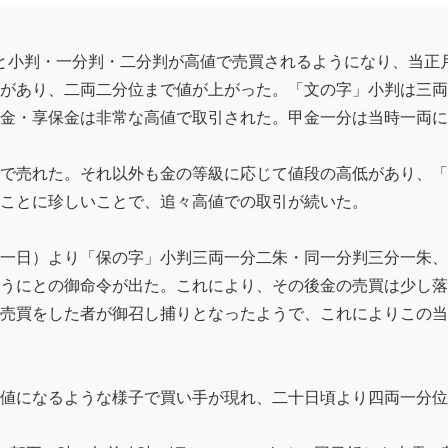
があり、二両二分位まで値が上がった。「文の字」小判は三両
金・享保金は非常な高値で取引された。甲金一分は当時一両に
で売れた。それ以外も金の等級に応じて値段の高低があり、「
ことに珍しいことで、追々高値での取引が続いた。

一日）より「保の字」小判三両一分二朱・同一分判三分一朱、
うにとの御命令が出た。これにより、その後金の売買は少し落
売買をした者が御召し捕りとなったようで、これによりこの当
値になるような様子で買い手が現れ、二十日頃より四両一分位