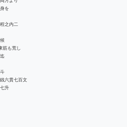
両方より

身を

程之内二

候

筋も荒し

迄

斗

銭六貫七百文

七升
