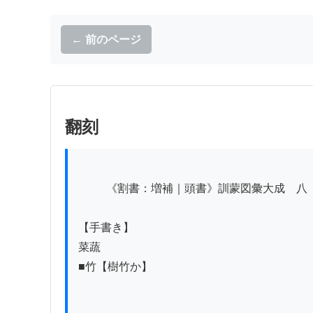
← 前のページ
翻刻
          《割書：増補｜頭書》訓蒙図彙大成　八

【手書き】

菜蔬

■竹【樹竹か】
