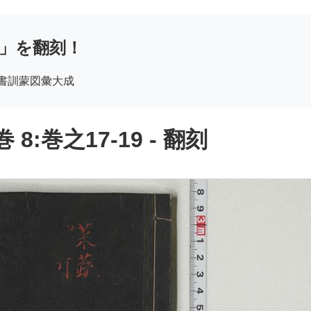
」を翻刻！
頭書訓蒙図彙大成
:巻之17-19 - 翻刻