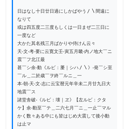
日はなし十日廿日過にしかばやう〳〵間遠に
なりて

或は四五度二三度もしくは一日まぜ二三日に
一度など

大かた其名残三月ばかりや侍けん云々

天-文-考-要に云寛文壬-寅五月畿-内ノ地大￣ニ
震￣フ北江最

甚￣シ余-動《ルビ：屡｜シハ〳〵》-発￣シ至
￣ル＿二於歳￣ヲ終￣ルニ＿一

本-朝-天-文-志に云宝暦元年辛未二月廿九日大
地震￣ス

諸堂舎破-《ルビ：壊｜ヱ》【左ルビ：クタ
ケ】余-動至￣テ＿二六七月￣ニ＿一止￣マル

かく数々ある中にも皆はじめ大震して後小動
は止マ
