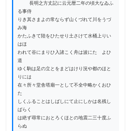
          長明之方丈記に云元暦二年の頃大なゐふ
る事侍

りき其さまよの常ならず山くづれて川をうづ
み海

かたふきて陸をひたせり土さけて水桶上りい
はほ

われて谷にまりひ入諸こく舟は波にたゝよひ
道

ゆく駒は足の立とをまどはけり況や都のほと
りには

在々所々堂舎塔廟一として不全中略かくおひ
たゝ

しくふることはしばしにて止にしかは名残し
ばらく

は絶ず尋常におとろくほとの地震二三十度ふ
らぬ
