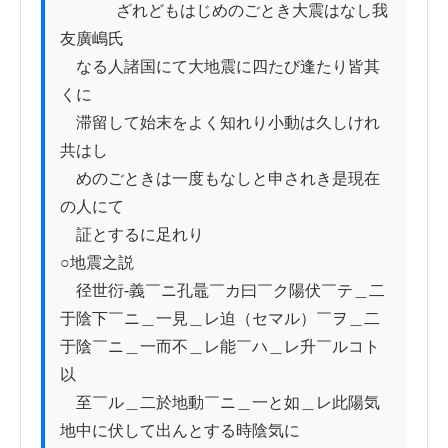
          　ざれどもはじめのごとき大震はなし我
友廣嶋氏

　なる人諸国にて大地震に四たび逢たり皆其
くにゝ

　滞留して始末をよく知れり小動は久しけれ
共はし

　めのごときは一度もなしと申されき是現在
の人にて

　証とするに足れり

○地震之説

　径世衍-義￣ニ孔鼂￣カ曰￣ク陽伏￣テ＿二
于陰下￣ニ＿一見＿レ迫（セマル）￣ヲ＿二
于陰￣ニ＿一而不＿レ能￣ハ＿レ升￣ルコト
以

　至￣ル＿二於地動￣ニ＿一と如＿レ此陽気
地中に伏して出んとする時陰気に
