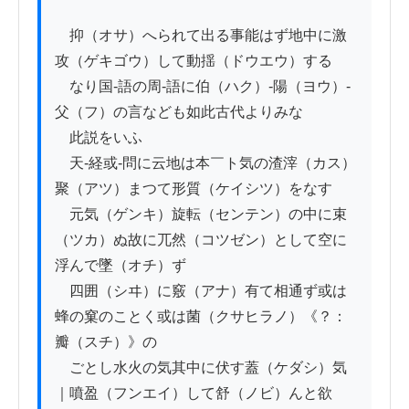
　抑（オサ）へられて出る事能はず地中に激
攻（ゲキゴウ）して動揺（ドウエウ）する

　なり国-語の周-語に伯（ハク）-陽（ヨウ）-
父（フ）の言なども如此古代よりみな

　此説をいふ

　天-経或-問に云地は本￣ト気の渣滓（カス）
聚（アツ）まつて形質（ケイシツ）をなす

　元気（ゲンキ）旋転（センテン）の中に束
（ツカ）ぬ故に兀然（コツゼン）として空に
浮んで墜（オチ）ず

　四囲（シヰ）に竅（アナ）有て相通ず或は
蜂の窠のことく或は菌（クサヒラノ）《？：
瓣（スチ）》の

　ごとし水火の気其中に伏す蓋（ケダシ）気
｜噴盈（フンエイ）して舒（ノビ）んと欲
