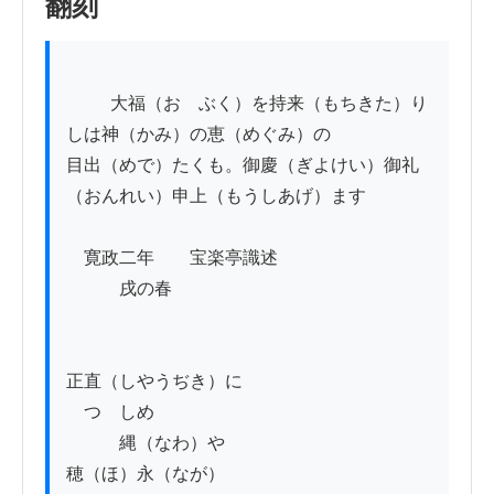
翻刻
          大福（おゝぶく）を持来（もちきた）り
しは神（かみ）の恵（めぐみ）の

目出（めで）たくも。御慶（ぎよけい）御礼
（おんれい）申上（もうしあげ）ます

　寛政二年　　宝楽亭識述

　　　戌の春

正直（しやうぢき）に

　つゝしめ

　　　縄（なわ）や

穂（ほ）永（なが）
