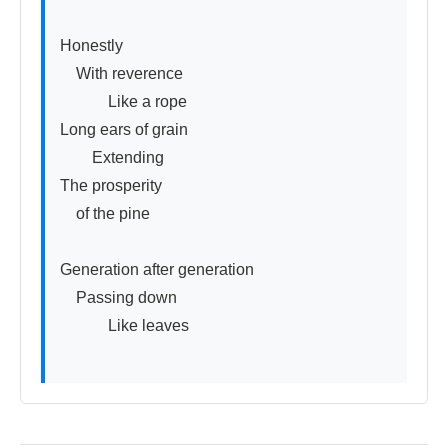
Honestly

　With reverence

　　　Like a rope

Long ears of grain

　　Extending

The prosperity

　of the pine

Generation after generation

　Passing down

　　　Like leaves
