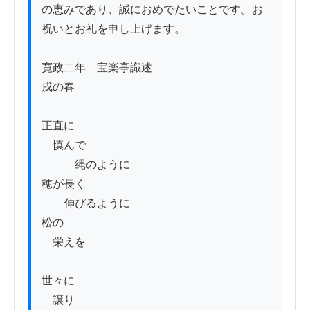
の恵みであり、誠におめでたいことです。お
祝いとお礼を申し上げます。

寛政二年　宝楽亭識述

戌の春

正直に

　慎んで

　　　縄のように

穂が長く

　　伸びるように

松の

　栄えを

世々に

　譲り
