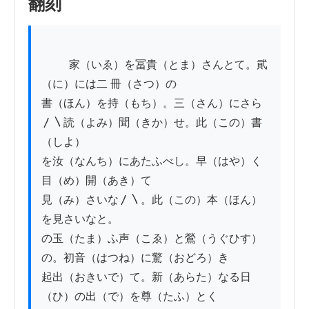
翻刻
          家（いゑ）を冨貴（とま）さんとて。貮
（に）には二 冊（さつ）の

書（ほん）を持（もち）。三（さん）にさら
〳〵読（よみ）聞（きか）せ。此（この）書
（しよ）

を汝（なんち）にあたふべし。早（はや）く
目（め）開（あき）て

見（み）さいな〳〵。此（この）本（ほん）
を見さいなと。

の玉（たま）ふ声（こゑ）と鶯（うぐひす）
の。初音（はつね）に驚（おどろ）き

起出（おきいで）て。新（あらた）なる日
（ひ）の出（で）を尊（たふ）とく
