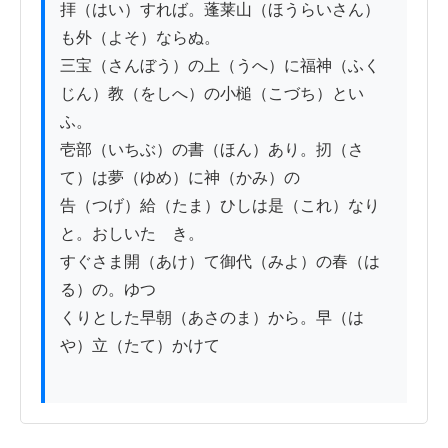
拝（はい）すれば。蓬莱山（ほうらいさん）
も外（よそ）ならぬ。

三宝（さんぼう）の上（うへ）に福神（ふく
じん）教（をしへ）の小槌（こづち）とい
ふ。

壱部（いちぶ）の書（ほん）あり。扨（さ
て）は夢（ゆめ）に神（かみ）の

告（つげ）給（たま）ひしは是（これ）なり
と。おしいたゞき。

すぐさま開（あけ）て御代（みよ）の春（は
る）の。ゆつ

くりとした早朝（あさのま）から。早（は
や）立（たて）かけて
