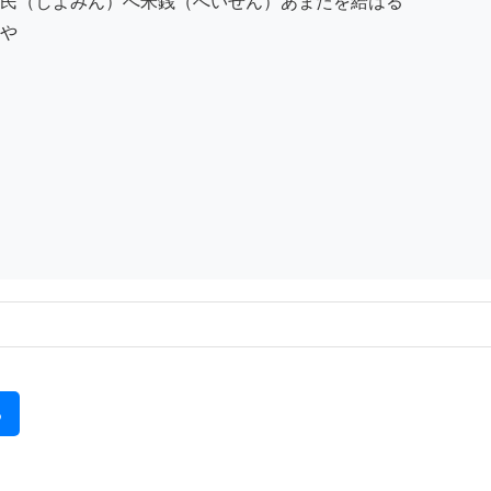
民（しよみん）へ米銭（へいせん）あまたを給はる

や

る