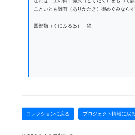
なれば　上の御｜徳沢（とくたく）をもつて諸
こといとも難有（ありかたき）御めぐみならず
国部類（くにふるゐ）　終

コレクションに戻る
プロジェクト情報に戻