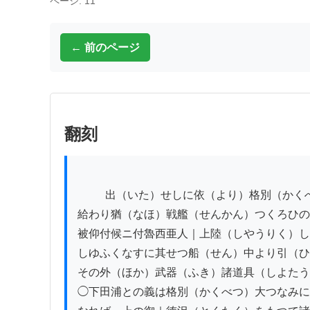
ページ: 11
← 前のページ
翻刻
          出（いた）せしに依（より）格別（かくへつ）の御仁恵をもつて小麦｜鶏（にはとり）るゐ種々（しゆ〳〵）異人（ゐしん）に

給わり猶（なほ）戦艦（せんかん）つくろひの
被仰付候ニ付魯西亜人｜上陸（しやうりく）し
しゆふくなすに其せつ船（せん）中より引（ひ
その外（ほか）武器（ふき）諸道具（しよたう
◯下田浦との義は格別（かくべつ）大つなみに