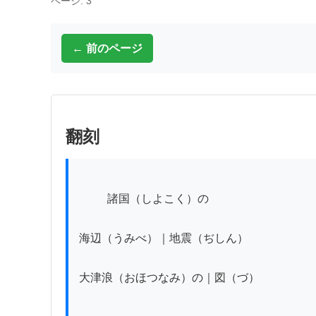
ページ: 3
← 前のページ
翻刻
          諸国（しよこく）の

海辺（うみべ）｜地震（ぢしん）

大津浪（おほつなみ）の｜図（づ）
