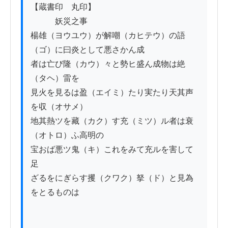
【蔵書印　丸印】

　　　妖災之事

楊雄（ヨウユウ）が解嘲（カヒテウ）の語
（ゴ）に曰炎として悪さかん成

者は亡び隆（カウ）々と勢ヒ盛ん成物は絶
（タヘ）雷を

見火を見るは盈（エイミ）たり実たり天其声
を収（オサメ）

地其熱ツを藏（カク）す充（ミツ）ル者は衰
（オトロ）ふ高明の

宝おば悪ツ鬼（キ）これをみて充ルを害して
足

ざるをにぎらす攫（クワク）拏（ド）と見為
をとるものは
