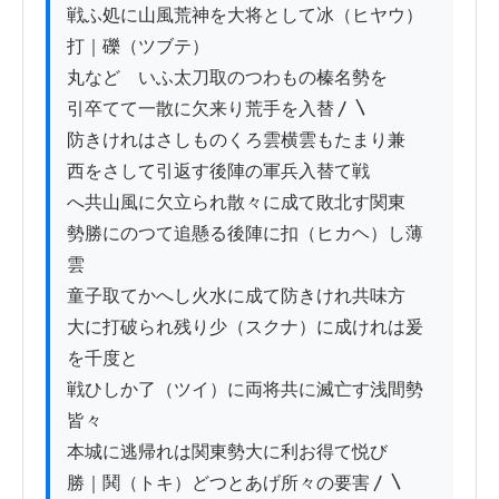
戦ふ処に山風荒神を大将として冰（ヒヤウ）
打｜礫（ツブテ）

丸などゝいふ太刀取のつわもの榛名勢を

引卒てて一散に欠来り荒手を入替〳〵

防きけれはさしものくろ雲横雲もたまり兼

西をさして引返す後陣の軍兵入替て戦

へ共山風に欠立られ散々に成て敗北す関東

勢勝にのつて追懸る後陣に扣（ヒカヘ）し薄
雲

童子取てかへし火水に成て防きけれ共味方

大に打破られ残り少（スクナ）に成けれは爰
を千度と

戦ひしか了（ツイ）に両将共に滅亡す浅間勢
皆々

本城に逃帰れは関東勢大に利お得て悦び

勝｜鬨（トキ）どつとあげ所々の要害〳〵