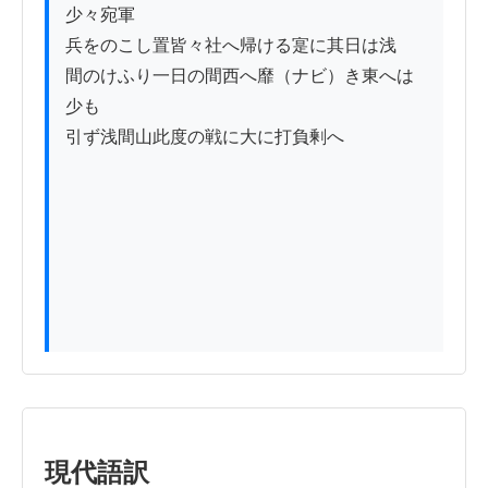
少々宛軍

兵をのこし置皆々社へ帰ける寔に其日は浅

間のけふり一日の間西へ靡（ナビ）き東へは
少も

引ず浅間山此度の戦に大に打負剰へ

現代語訳