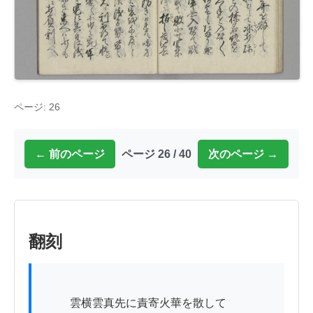
ページ: 26
← 前のページ
ページ 26 / 40
次のページ →
翻刻
          雲横雲真先に責寄火華を散して
