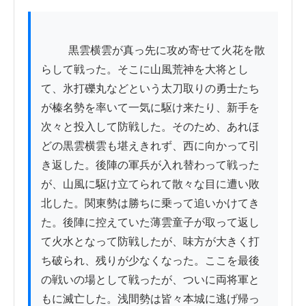
          黒雲横雲が真っ先に攻め寄せて火花を散
らして戦った。そこに山風荒神を大将とし
て、氷打礫丸などという太刀取りの勇士たち
が榛名勢を率いて一気に駆け来たり、新手を
次々と投入して防戦した。そのため、あれほ
どの黒雲横雲も堪えきれず、西に向かって引
き返した。後陣の軍兵が入れ替わって戦った
が、山風に駆け立てられて散々な目に遭い敗
北した。関東勢は勝ちに乗って追いかけてき
た。後陣に控えていた薄雲童子が取って返し
て火水となって防戦したが、味方が大きく打
ち破られ、残りが少なくなった。ここを最後
の戦いの場として戦ったが、ついに両将軍と
もに滅亡した。浅間勢は皆々本城に逃げ帰っ