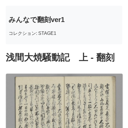
みんなで翻刻ver1
コレクション: STAGE1
浅間大焼騒動記 上 - 翻刻