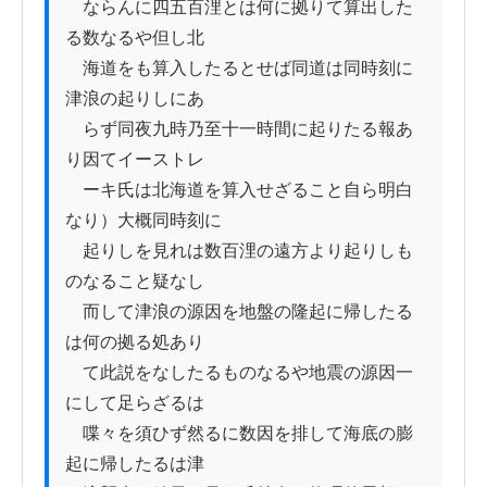
　ならんに四五百浬とは何に拠りて算出した
る数なるや但し北

　海道をも算入したるとせば同道は同時刻に
津浪の起りしにあ

　らず同夜九時乃至十一時間に起りたる報あ
り因てイーストレ

　ーキ氏は北海道を算入せざること自ら明白
なり）大概同時刻に

　起りしを見れは数百浬の遠方より起りしも
のなること疑なし

　而して津浪の源因を地盤の隆起に帰したる
は何の拠る処あり

　て此説をなしたるものなるや地震の源因一
にして足らざるは

　喋々を須ひず然るに数因を排して海底の膨
起に帰したるは津
