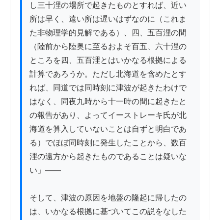
し三十浬の場所で起きたものとすれば、近い
所は早く、遠い所は遅いはずなのに（これま
た非物理学的見解である）、四、五百浬の間
（陸前から陸奥に至るおよそ百五、六十浬の
ところを四、五百浬とはいかなる根拠による
計算であろうか。ただし北海道を含めたとす
れば、同道では同時刻に津波が起きたわけで
はなく、同夜九時から十一時の間に起きたと
の報告があり、よってイーストレーキ氏が北
海道を算入していないことは自ずと明白であ
る）でほぼ同時刻に発生したことから、数百
浬の遠方から起きたものであることは疑いな
い」——

そして、津波の原因を地盤の隆起に帰したの
は、いかなる根拠に基づいてこの説をなした