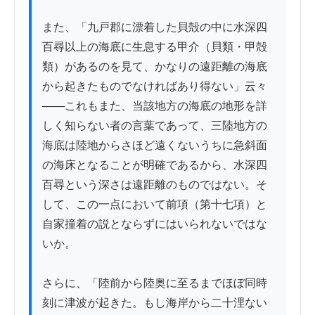
また、「九戸郡に漂着した貝殻の中に水深四
百尋以上の海底に生息する甲介（貝類・甲殻
類）があるのを見て、かなりの遠距離の海底
から起きたものでなければあり得ない」云々
——これもまた、当該地方の海底の地形を詳
しく知らない者の言葉であって、三陸地方の
海底は陸地からさほど遠くないうちに急斜面
の海床となることが明確であるから、水深四
百尋という深さは遠距離のものではない。そ
して、この一点において前項（第十七項）と
自家撞着の説とならずにはいられないではな
いか。

さらに、「陸前から陸奥に至るまでほぼ同時
刻に津波が起きた。もし海岸から二十浬ない