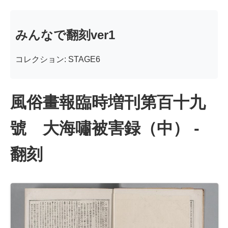
みんなで翻刻ver1
コレクション: STAGE6
風俗畫報臨時増刊第百十九
號 大海嘯被害録（中） -
翻刻