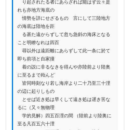
　り起されたる者にあらざれば能はず云々是
れも亦地方海底の

　情勢を詳にせざるものゝ言にして三陸地方
の海底は陸地を距

　る甚た遠からずして忽ち急斜の海床となる
こと明瞭なれは四百

　尋以外は遠距離にあらずして此一条に於て
即ち前項と自家撞

　着の説に非るなきを得んや亦陸前より陸奥
に至るまで殆んど

　皆同時刻なり若し海岸より二十乃至三十浬
の辺に起りしもの

　とせば近き処は早くして遠き処は遅き筈な
るに（又々無物理

　学的見解）四五百浬の間 （陸前より陸奥に
至る凡百五六十浬
