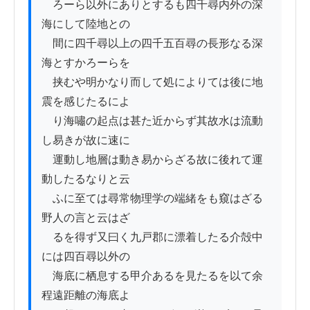
　ろーら以外にありとするも四千尋内外の深
海にして陸地との

　間に四千尋以上の四千五百尋の長形なる深
海とすかろーらを

　挟むや明かなり而して処によりては後に地
震を感じたるによ

　り海嘯の起点は甚た近からず其故水は流動
し易きが故に速に

　運動し地層は動き易からざる故に後れて運
動したるなりと云

　ふに至ては尋常物理学の端緒をも窺はざる
野人の言と云はざ

　るを得ず又曰く九戸郡に漂着したる介殻中
には四百尋以外の

　海底に栖息する甲介あるを見たるを以て余
程遠距離の海底よ
