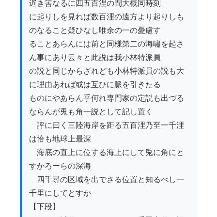
遅き筈なるに四五百浬の間大概同時刻

に起りしを見れば数百浬の遠方より起りしも
のなること疑ひなし唯余の一の憂慮す

ることあらんには前と同様第二の海嘯を起さ
ん事にあり云々と此説は我小林特派員

の説と同じからざれども小林特派員の説も大
に理由あれば或は互ひに脈を引きたる

ものにやあらん乎何れ専門家の定説も出づる
ならんが兎も角一説として記し置く

　評に曰く三陸海岸を距る五百浬乃至一千浬
は恰も地球上最深

　海底の直上に位する海上にして兎に角にと
すかろーらの深海

　四千尋の区域を出でさる位置と知るべし一
千里にしてとすか

【下段】
