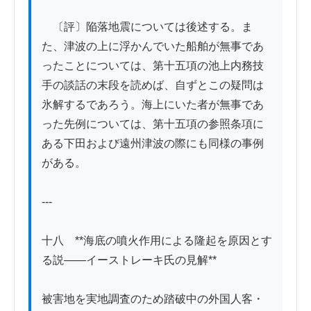
　〔評〕陥落地震については後述する。ま
た、津波の上に浮かんでいた船舶が無事であ
ったことについては、第十五項の池上内務技
手の談話の末段を読めば、自ずとこの疑問は
氷解するであろう。海上にいた者が無事であ
った先例については、第十五項の参照条項に
ある下田および遠州津波の際にも同様の事例
がある。

---

十八　**海底の噴火作用による隆起を原因とす
る説——イーストレーキ氏の見解**

被害地を実地調査のため踏破中の外国人客・