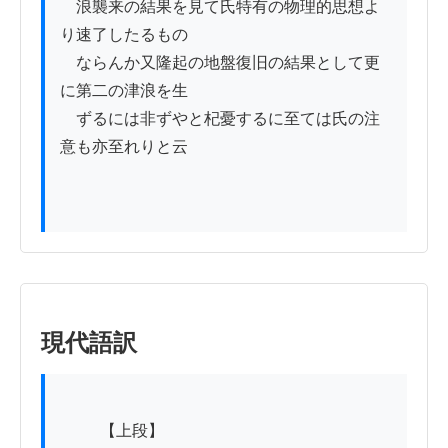
　浪襲来の結果を見て氏特有の物理的思想よ
り速了したるもの

　ならんか又隆起の地盤復旧の結果として更
に第二の津浪を生

　ずるには非ずやと杞憂するに至ては氏の注
意も亦至れりと云

現代語訳
          【上段】
