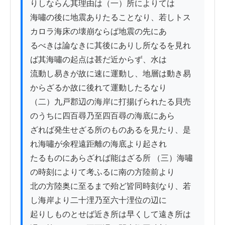
りしならん其理由は（一）所によりては

海嘯の後に地震ありたることなり、若しトス
カロラ海床の壊崩ならば地震の先にあ

るべきは論なきに其後にありし所なるを見れ
ば其海嘯の起点は甚だ近からず、水は

流動し易きが故に速に運動し、地層は動き易
からざるか故に後れて運動したるなり

（二）九戸郡辺の海岸に打揚げられたる貝売
のうちに四百尋乃至四百尋の海底にあら

ざれば発生せざる所のものあるを見たり、是
れ海嘯が余程遠距離の海底より起され

たるものにあらざれば能はざる所 （三）海嘯
の時刻によりて考ふるに南の方陸前より

北の方陸奥に至るまで殆ど皆同時刻なり、若
し海岸より二十浬乃至六十浬位の辺に

起りしものとせば近き所は早くして遠き所は