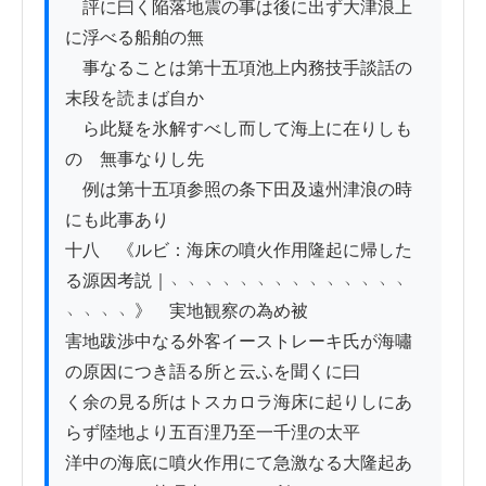
　評に曰く陥落地震の事は後に出ず大津浪上
に浮べる船舶の無

　事なることは第十五項池上内務技手談話の
末段を読まば自か

　ら此疑を氷解すべし而して海上に在りしも
のゝ無事なりし先

　例は第十五項参照の条下田及遠州津浪の時
にも此事あり

十八　《ルビ：海床の噴火作用隆起に帰した
る源因考説｜﹅﹅﹅﹅﹅﹅﹅﹅﹅﹅﹅﹅﹅﹅
﹅﹅﹅﹅》　実地観察の為め被

害地跋渉中なる外客イーストレーキ氏が海嘯
の原因につき語る所と云ふを聞くに曰

く余の見る所はトスカロラ海床に起りしにあ
らず陸地より五百浬乃至一千浬の太平

洋中の海底に噴火作用にて急激なる大隆起あ