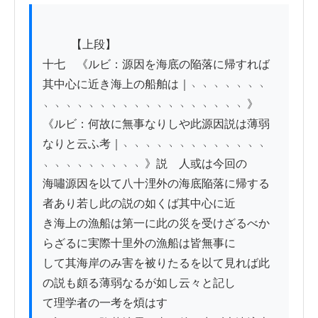
          【上段】

十七　《ルビ：源因を海底の陥落に帰すれば
其中心に近き海上の船舶は｜﹅﹅﹅﹅﹅﹅﹅
﹅﹅﹅﹅﹅﹅﹅﹅﹅﹅﹅﹅﹅﹅﹅﹅﹅﹅》

《ルビ：何故に無事なりしや此源因説は薄弱
なりと云ふ考｜﹅﹅﹅﹅﹅﹅﹅﹅﹅﹅﹅﹅﹅
﹅﹅﹅﹅﹅﹅﹅﹅﹅》説　人或は今回の

海嘯源因を以て八十浬外の海底陥落に帰する
者あり若し此の説の如くば其中心に近

き海上の漁船は第一に此の災を受けざるべか
らざるに実際十里外の漁船は皆無事に

して其海岸のみ害を被りたるを以て見れば此
の説も頗る薄弱なるが如し云々と記し

て理学者の一考を煩はす
