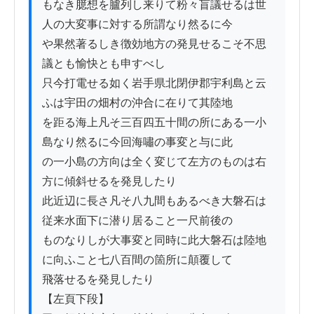
もなき臆想を臚列し来りて粉々盲議せるは世
人の大変事に対する所謂なり然るに今

や果然著るしき徴効地方の発見せるこそ不思
議とも愉快とも申すべし

只今打電せる如く岩手県北閉伊郡宇利島と云
ふは宇田の畑村の沖合に在りて其陸地

を距る海上凡そ三百四五十間の所にある一小
島なり然るに今回海嘯の事変と与に此

の一小島の方向は全く変じて左方のものは右
方に傾斜せるを発見したり

此近辺に長さ凡そ八九間もあるべき大磐石は
従来水面下に潜り居ること一尺前後の

ものなりしが大事変と同時に此大磐石は陸地
に向ふこと七八百間の箇所に顛覆して

飛落せるを発見したり

【左頁下段】
