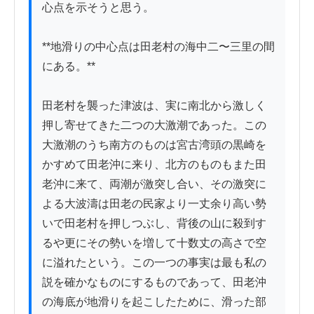
心点を示そうと思う。

**地滑りの中心点は田老村の海中二〜三里の間
にある。**

田老村を襲った津波は、実に南北から激しく
押し寄せてきた二つの大激潮であった。この
大激潮のうち南方のものは宮古湾頭の黒崎を
かすめて田老沖に来り、北方のものもまた田
老沖に来て、両潮が激突し合い、その激突に
よる大波濤は田老の民家より一丈余り高い勢
いで田老村を押しつぶし、背後の山に殺到す
るや更にその勢いを増して十数丈の高さで空
に溢れたという。この一つの事実は最も私の
説を確かなものにするものであって、田老沖
の海底が地滑りを起こしたために、滑った部