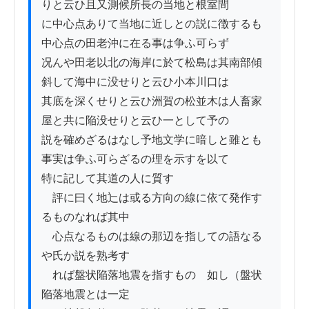
りと云ひ且又測候所長の当地と根室間

に中心点ありて当地に近しとの説に徴するも
中心点の田老沖に在る事は争ふ可らず

况んや田老以北の海岸に於て松島は其南部傾
斜して海中に没せりと云ひ小本川口は

其底を深くせりと云ひ洲賀の松並木は人畜家
屋と共に陥没せりと云ひ一として予の

説を確めざるはなし予地文学に暗しと雖とも
事実は争ふ可らざるの理を示すを以て

特に記して其道の人に質す

　評に曰く地辷は或る方向の線に依て発作す
るものなれば其中

　心点なるものは線の那辺を指しての語なる
や氏か説を熟考す

　れば盤状陥落地震を指すものゝ如し（盤状
陥落地震とは一定
