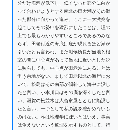
分だけ海潮が低下し、低くなった部分に向か
って合わせようとする南北の両大潮がその滑
った部分に向かって進み、ここに一大激突を
起こしてその勢いを猛烈にしたことは、理の
上でも最もわかりやすいところであるのみな
らず、田老付近の海底は底が現れるほど潮が
引いたとも言われ、また測候所長が当地と根
室の間に中心点があって当地に近いとした説
に照らしても、中心点が田老沖にあることは
争う余地がない。まして田老以北の海岸にお
いて、松島はその南部が傾斜して海中に没し
たと言い、小本川口はその底を深くしたと言
い、洲賀の松並木は人畜家屋とともに陥没し
たと言い、一つとして私の説を確かめないも
のはない。私は地理学に疎いとはいえ、事実
は争えないという道理を示すものとして、特