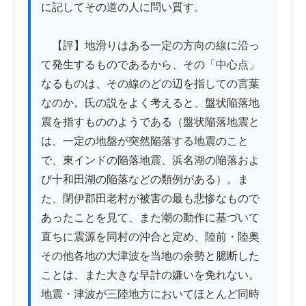
に記してその道の人に問い質す。

　【評】地滑りはある一定の方向の線に沿っ
て発生するものであるから、その「中心点」
なるものは、その線のどの辺を指しての言葉
なのか。氏の説をよく考えると、盤状陥落地
震を指すもののようである（盤状陥落地震と
は、一定の地盤が突然陥落する地震のこと
で、東インドの陥落地震、浜名湖の陥落およ
び十和田湖の陥落などの類例がある）。ま
た、閉伊郡田老村が被害の最も悲惨なもので
あったことを見て、また潮の動作に基づいて
直ちに震源を同村の沖合と定め、陸前・陸奥
その他各地の大津波を当地の余勢と臆断した
ことは、また大きな早計の嫌いを免れない。
地震・津波が三陸地方においてほとんど同時