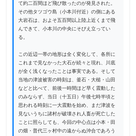
て約二百間ほど飛び散ったのが発見された。
その他タツゴウ島（小本川付近）の側にある
大岩石は、およそ五百間以上陸上近くまで飛
んできて、小本川の中央にそびえ立ってい
る。

この近辺一帯の地形は全く変化して、各所に
これまで見なかった大石が続々と現れ、川底
が全く浅くなったことは事実である。そして
当地の津波被害の時刻は、釜石・大槌・山田
などと比べて、前後一時間ほど早く震動した
のみならず、当日（十五日）午後七時半頃と
思われる時刻に一大震動を始め、まだ津波を
見ないうちに諸村が破壊され人畜が死亡した
ことに照らしても、今回の中心点は小本・田
の畑・普代三ヶ村中の遠からぬ沖合であろう