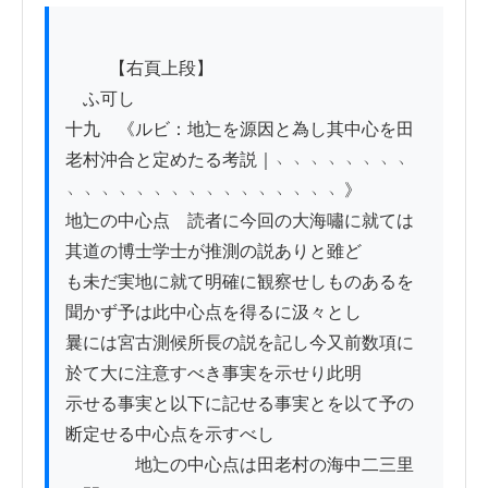
          【右頁上段】

　ふ可し

十九　《ルビ：地辷を源因と為し其中心を田
老村沖合と定めたる考説｜﹅﹅﹅﹅﹅﹅﹅﹅
﹅﹅﹅﹅﹅﹅﹅﹅﹅﹅﹅﹅﹅﹅﹅﹅》

地辷の中心点　読者に今回の大海嘯に就ては
其道の博士学士が推測の説ありと雖ど

も未だ実地に就て明確に観察せしものあるを
聞かず予は此中心点を得るに汲々とし

曩には宮古測候所長の説を記し今又前数項に
於て大に注意すべき事実を示せり此明

示せる事実と以下に記せる事実とを以て予の
断定せる中心点を示すべし

　　　　地辷の中心点は田老村の海中二三里