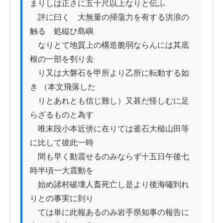
まりしは正さに五十尺以上なりと伝ふ

　評に曰く　大無量の掃蕩力を有する洪浪の
触るゝ処縦ひ島嶼

　なりとて地質上の構造脆弱ならんには其底
根の一部を刳り去

　り又は大磐石を甲所より乙所に転動する如
き （本文飛落した

　りとあれとも信じ難し）又甚だ怪しむに足
らざるものと為す

　唯末段小本近傍に在りては釜石大槌山田等
に比して彼此一時

　間も早く動震せるのみならず十五日午後七
時半頃一大震動を

　始め諸村破壊人畜死亡し是より後海嘯到れ
りとの事実に到り

　ては単に此報あるのみ岩手県知事の報告に