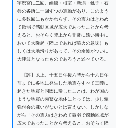
宇都宮に二回、函館・根室・新潟・銚子・石
巻の各所に一回ずつの震動があり、このよう
に多数回にもかかわらず、その震力はきわめ
て微弱で感動区域が広大であったことから考
えると、おそらく陸上から非常に遠い海中に
おいて大隆起（陸上であれば噴火の意味）も
しくは大地滑りがあって、その余波がついに
大津波となったものであろうと述べている。

　【評】以上、十五日午後六時から十六日午
前までに各地に発生した地震をすべて三陸に
起きた地震と同因に帰したことは、わが国の
ような地震の頻繁な地体にとっては、少し牽
強付会の嫌いがないとは言えない。しかしな
がら「その震力はきわめて微弱で感動区域が
広大であったことから考えると、おそらく陸