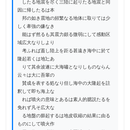
　したる地震を尽く三陸に起りたる地震と同
因に帰したるは本

　邦の如き震地の頻繁なる地体に取りては少
しく牽強の嫌なき

　能はず然るも其震力頗る微弱にして感動区
域広大なりしより

　考ふれば蓋し陸上を距る甚遠き海中に於て
隆起若くは地辷あ

　りて其余波遂に大海嘯となりしものならん
云々は大に吾輩の

　賛成を表する処なり但し海中の大隆起を註
釈して即ち海上な

　れば噴火の意味とあるは素人的臆説たるを
免れず凡そ広大な

　る地盤の膨起するは地皮収縮の結果に由る
ものにして噴火作
