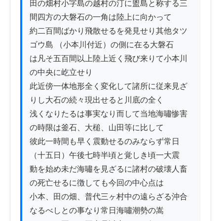
田の畑村小字島の越村の汀に盥島と称する三
間四方の大磐石の一角は陸上に向かって

約二百間ばかり飛散せるを発見せり其他タツ
ゴウ島 （小本川付近）の側に在る大磐石

は凡そ五百間以上陸上近く飛び来りて小本川
の中央に屹立せり

此近傍一体地形全く変化して諸所に従来見ざ
りし大石の続々現出せると川底の全く

浅くなりたるは事実なり而して当地海嘯惨害
の時限は釜石、大槌、山田等に比して

彼此一時間も早く震動せるのみならず常日 
（十五日）午後七時半頃と覚しき頃一大震

動を始め未だ海嘯を見ざるに諸村の破壊人畜
の死亡せるに徴しても今回の中心点は

小本、田の畑、普代三ヶ村中の遠らざる沖合
なるべしとの事なり常日海嘯潮勢の嵩
