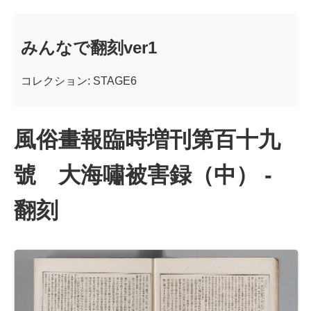
みんなで翻刻ver1
コレクション: STAGE6
風俗畫報臨時増刊第百十九
號 大海嘯被害録（中） -
翻刻