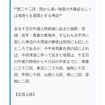
**第二十二項：陸から遠い海底の大隆起もしく
は地滑りを原因とする考説**

去る十五日午後八時前後に起きた福島・宮
城・岩手・青森の東海岸、すなわち太平洋に
面した海辺の大津波の惨状は別項にも記した
ところであるが、今中央気象台員の話によれ
ば、今回津波に伴って起きた地震は、十五日
の午後六時頃から十六日の午前までに、青森
に三十三回、東京に二十六回、福島に十五
回、甲府に十回、山形に七回、境に二回、彦
根に二回、

【左頁上段】
