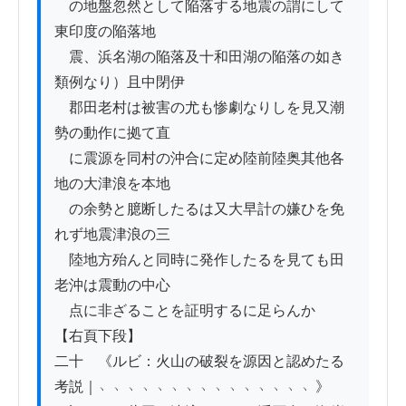
　の地盤忽然として陥落する地震の謂にして
東印度の陥落地

　震、浜名湖の陥落及十和田湖の陥落の如き
類例なり）且中閉伊

　郡田老村は被害の尤も惨劇なりしを見又潮
勢の動作に拠て直

　に震源を同村の沖合に定め陸前陸奥其他各
地の大津浪を本地

　の余勢と臆断したるは又大早計の嫌ひを免
れず地震津浪の三

　陸地方殆んと同時に発作したるを見ても田
老沖は震動の中心

　点に非ざることを証明するに足らんか

【右頁下段】

二十　《ルビ：火山の破裂を源因と認めたる
考説｜﹅﹅﹅﹅﹅﹅﹅﹅﹅﹅﹅﹅﹅﹅﹅》
