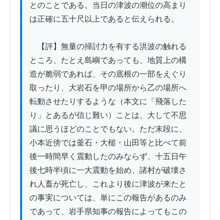
とのことである。当日の津波の潮位の高まり
は正確に五十尺以上であると伝えられる。

　【評】無量の掃討力を有する洪波の触れる
ところ、たとえ島嶼であっても、地質上の構
造が脆弱であれば、その底根の一部をえぐり
取ったり、大岩石を甲の場所から乙の場所へ
転動させたりするような（本文に「飛落した
り」とあるが信じ難い）ことは、大して不思
議に思うほどのことでもない。ただ末段に、
小本近傍では釜石・大槌・山田等と比べて前
後一時間早く震動したのみならず、十五日午
後七時半頃に一大震動を始め、諸村が破壊さ
れ人畜が死亡し、これより後に津波が来たと
の事実については、単にこの報告があるのみ
であって、岩手県知事の報告によってもこの