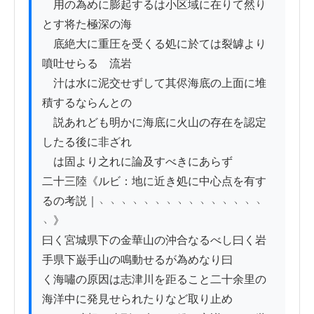
　用の為めに膨起するは小区域に在りて然り
とす将た極深の海

　底絶大に重圧を受くる処に於ては裂罅より
噴吐せらるゝ流岩

　汁は水に泥交せずして其侭海底の上面に堆
積するならんとの

　説あれども明かに海底に火山の存在を認定
したる後に非ざれ

　は固より之れに論及すべきにあらず

二十三陸《ルビ：地に近き処に中心点を有す
るの考説｜﹅﹅﹅﹅﹅﹅﹅﹅﹅﹅﹅﹅﹅﹅﹅
﹅》

曰く宮城県下の金華山の沖合なるべし曰く岩
手県下巌手山の鳴動せるが為めなり曰

く海嘯の原因は志津川を距ること二十余里の
海洋中に発見せられたりなど取り止め
