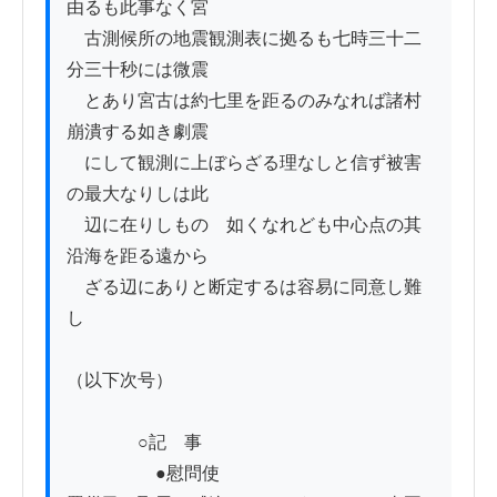
由るも此事なく宮

　古測候所の地震観測表に拠るも七時三十二
分三十秒には微震

　とあり宮古は約七里を距るのみなれば諸村
崩潰する如き劇震

　にして観測に上ぼらざる理なしと信ず被害
の最大なりしは此

　辺に在りしものゝ如くなれども中心点の其
沿海を距る遠から

　ざる辺にありと断定するは容易に同意し難
し

（以下次号）

　　　　○記　事

　　　　　●慰問使
