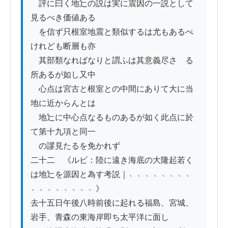
　評に曰く地辷の説は実に震因の一説として
見るべき価値ある

　を信ず只根室地震と類似するは尤もあるべ
けれども断層も亦

　其部類なればなりと謂ふは其意義尽さゝる
所あるが如し又中

　心点は宮古と根室との中間にありて大に当
地に近からんとは

　地辷に中心点なるものあるが如く此点に於
て第十九項と同一

　の謬見たるを免かれず

二十二　《ルビ：陸に遠き海底の大隆起若く
は地辷を源因と為す考説｜﹅﹅﹅﹅﹅﹅﹅﹅
﹅﹅﹅﹅﹅﹅﹅﹅》

去十五日午後八時前後に起れる福島、宮城、
岩手、青森の東海岸即ち太平洋に面し
