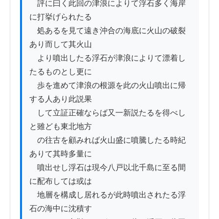
　評に曰く此回の津浪によりて浮石多く海岸
に打挙げられたる

　処あるを見て遠き沖合の海底に火山の破裂
あり而して其火山

　より噴出したる浮石が津浪によりて漂着し
たるものとし更に

　歩を進めて津浪の根源を此の火山噴出に帰
する人あり此説果

　して立証正確ならば又一新説たるを得べし
と雖ども東北地方

　の往古を顧みれば火山盛に噴騰したる時紀
ありて其時多量に

　噴出せし浮石は現今八戸以北千島に至る間
に配布しては或は

　地層を構成し居れるが此時噴出されたる浮
石の海中に沈積す
