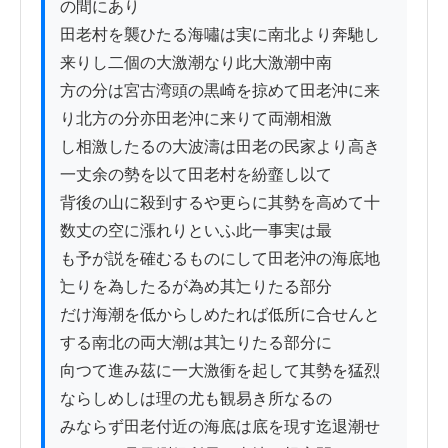
の間にあり

田老村を襲ひたる海嘯は実に南北より奔馳し
来りし二個の大激潮なり此大激潮中南

方の分は宮古湾頭の黒崎を掠めて田老沖に来
り北方の分亦田老沖に来りて両潮相激

し相激したるの大波濤は田老の民家より高き
一丈余の勢を以て田老村を紛韲し以て

背後の山に殺到するや更らに其勢を高めて十
数丈の空に漲れりといふ此一事実は最

も予が説を確むるものにして田老沖の海底地
辷りを為したるが為め其辷りたる部分

だけ海潮を低からしめたれば低所に合せんと
する南北の両大潮は其辷りたる部分に

向つて進み茲に一大激衝を起して其勢を猛烈
ならしめしは理の尤も観易き所なるの

みならず田老付近の海底は底を現す迄退潮せ