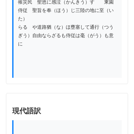
罹災民　聖恩に感泣（かんきう）す　　東園
侍従　聖旨を奉（ほう）じ三陸の地に至（い
た）

らるゝや道路猶（な）ほ壅塞して通行（つう
ぎう）自由ならざるも侍従は毫（がう）も意
に

現代語訳