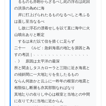
　るものも亦尠からざるべし此の浮石は此回
の洪浪の為めに海

　岸に打上げられたるものなるべしと考ふる
は蓋し至当なるべ

　し故に浮石の漂着せしを以て直に海中に火
山噴出ありと断定

　するは未だ以て信を措くに足らず

二十一　《ルビ：急斜海底の地辷を源因と為
すの考説｜﹅﹅﹅﹅﹅﹅﹅﹅﹅﹅﹅﹅﹅﹅﹅
﹅》　原因は太平洋の最深

所と聞ゑしタスカローラと三陸に近き海底と
の傾斜間に一大地辷りを生したるもの

ならん何故かと云ふに一昨年の根室の地震と
相類似し断層も亦其部類なればなり

其地辷りの在りし中心は根室と当地との中間
に在りて大に当地に近からん
